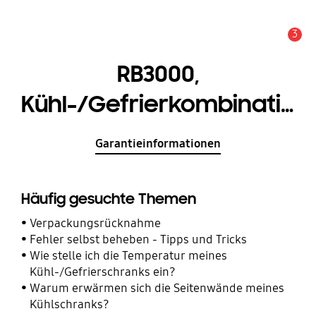
3
Service Hinweis
RB3000,
Kühl-/Gefrierkombination,
Edelstahl Look, 178 cm,
Garantieinformationen
311 ℓ
Häufig gesuchte Themen
Verpackungsrücknahme
Fehler selbst beheben - Tipps und Tricks
Wie stelle ich die Temperatur meines
Kühl-/Gefrierschranks ein?
Warum erwärmen sich die Seitenwände meines
Kühlschranks?