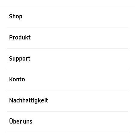
öffnen
Footer Navigation
Shop
öffnen
Produkt
öffnen
Support
öffnen
Konto
öffnen
Nachhaltigkeit
öffnen
Über uns