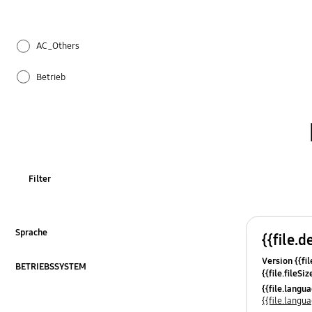
AC_Others
Betrieb
Einstellung
Geräusch
How to use
Filter
Installation / Wasseranschluss
Installation & Inbetriebnahme
Sprache
{{file.d
ausklappen
Version {{fil
Kühlung
BETRIEBSSYSTEM
{{file.fileSi
ausklappen
{{file.osNa
{{file.lang
Leistung
{{file.lang