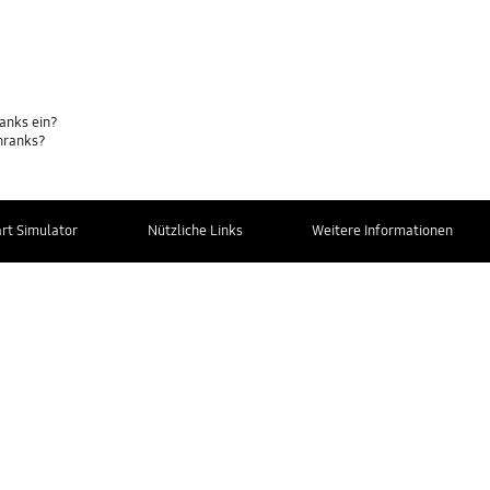
ranks ein?
hranks?
t Simulator
Nützliche Links
Weitere Informationen
Kontakt zum
Service