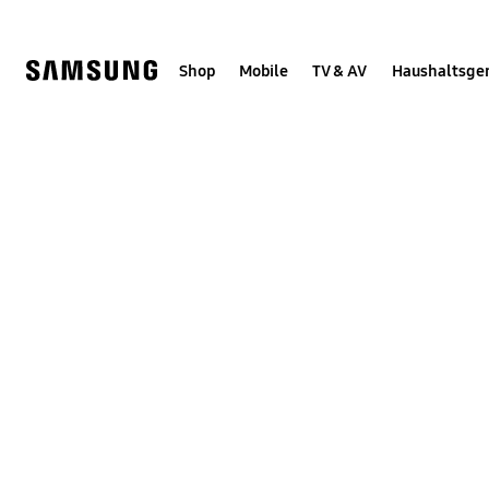
Skip
Skip
to
to
content
accessibility
help
Shop
Mobile
TV & AV
Haushaltsge