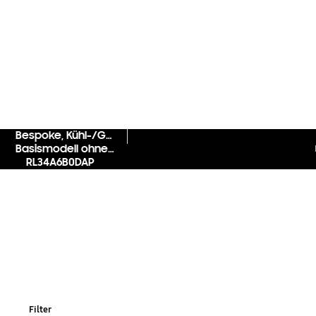
Bespoke, Kühl-/Gefrierkombination, 185 cm, D*, 344ℓ,
Basismodell ohne Front**
RL34A6B0DAP
Filter