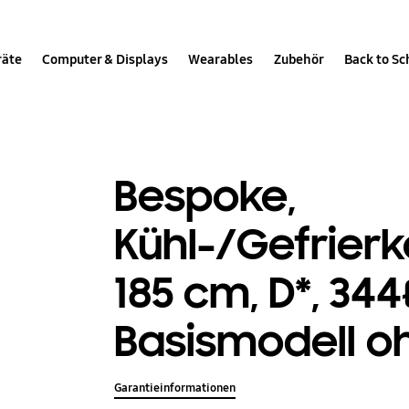
räte
Computer & Displays
Wearables
Zubehör
Back to Sc
Bespoke,
Kühl-/Gefrier
185 cm, D*, 344
Basismodell oh
Garantieinformationen