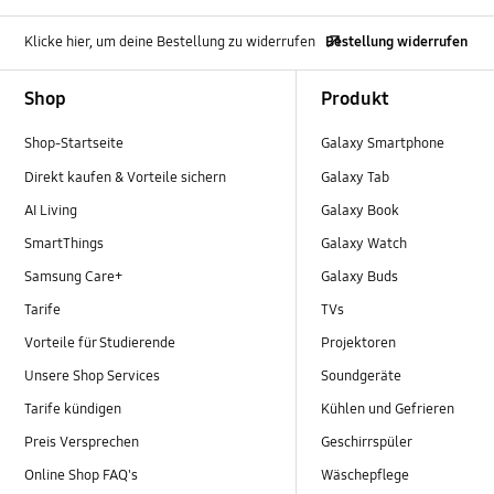
Klicke hier, um deine Bestellung zu widerrufen
Bestellung widerrufen
Footer Navigation
Shop
Produkt
Shop-Startseite
Galaxy Smartphone
Direkt kaufen & Vorteile sichern
Galaxy Tab
AI Living
Galaxy Book
SmartThings
Galaxy Watch
Samsung Care+
Galaxy Buds
Tarife
TVs
Vorteile für Studierende
Projektoren
Unsere Shop Services
Soundgeräte
Tarife kündigen
Kühlen und Gefrieren
Preis Versprechen
Geschirrspüler
Online Shop FAQ's
Wäschepflege