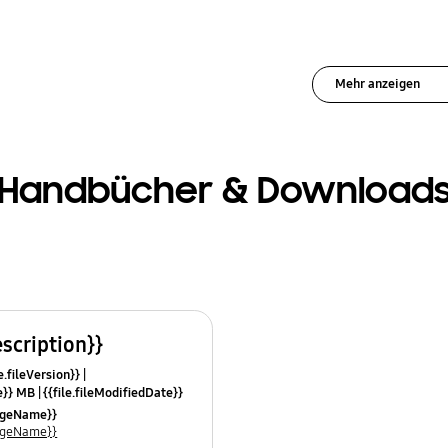
Mehr anzeigen
Handbücher & Download
escription}}
e.fileVersion}}
ze}} MB
{{file.fileModifiedDate}}
mes}}
uageName}}
uageName}}