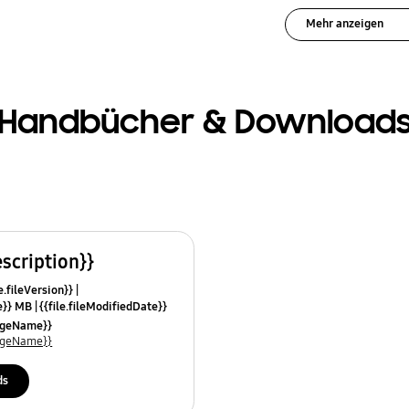
Mehr anzeigen
Handbücher & Download
escription}}
e.fileVersion}}
ze}} MB
{{file.fileModifiedDate}}
mes}}
uageName}}
uageName}}
ds