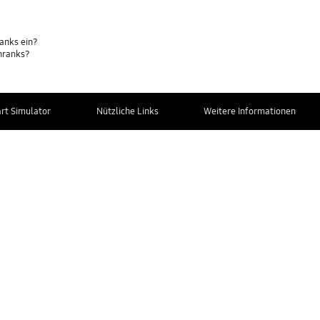
ranks ein?
hranks?
t Simulator
Nützliche Links
Weitere Informationen
Kontakt zum
Service