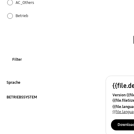
AC_Others
Betrieb
Einstellung
Geräusch
How to use
Filter
Installation / Wasseranschluss
Installation & Inbetriebnahme
Sprache
{{file.d
ausklappen
Version {{fil
Kühlung
BETRIEBSSYSTEM
{{file.fileSi
ausklappen
{{file.osNa
{{file.lang
Leistung
{{file.lang
REF_Sonstige
Downloa