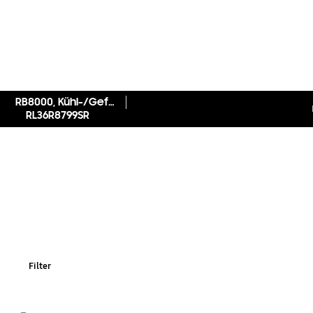
RB8000, Kühl-/Gefrierkombination, Edelstahl, 202 cm, 368 ℓ
RL36R8799SR
Filter