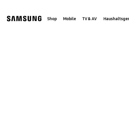
Skip
Skip
to
to
content
accessibility
help
Shop
Mobile
TV & AV
Haushaltsge