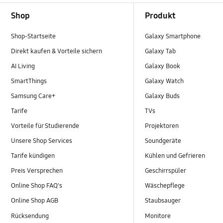
Footer Navigation
Shop
Produkt
Shop-Startseite
Galaxy Smartphone
Direkt kaufen & Vorteile sichern
Galaxy Tab
AI Living
Galaxy Book
SmartThings
Galaxy Watch
Samsung Care+
Galaxy Buds
Tarife
TVs
Vorteile für Studierende
Projektoren
Unsere Shop Services
Soundgeräte
Tarife kündigen
Kühlen und Gefrieren
Preis Versprechen
Geschirrspüler
Online Shop FAQ's
Wäschepflege
Online Shop AGB
Staubsauger
Rücksendung
Monitore