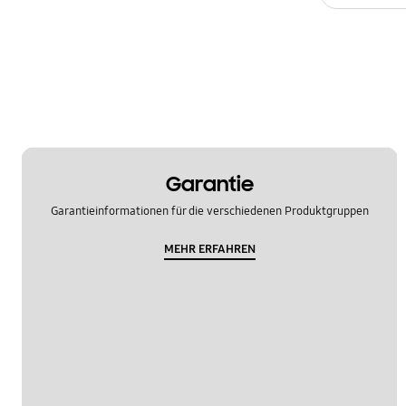
Spezifikationen
Tür
Verwendung
OT_Sonstige
Garantie
Garantieinformationen für die verschiedenen Produktgruppen
MEHR ERFAHREN