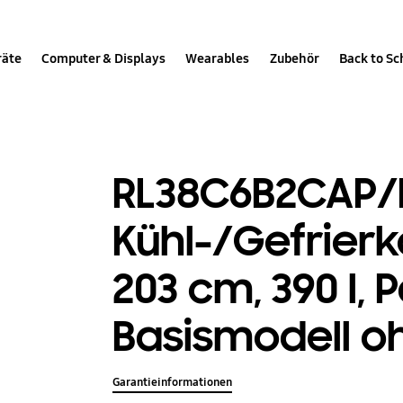
räte
Computer & Displays
Wearables
Zubehör
Back to Sc
RL38C6B2CAP/
Kühl-/Gefrier
203 cm, 390 l, 
Basismodell oh
Garantieinformationen