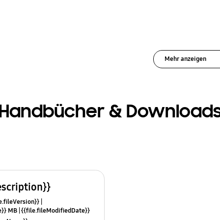
Mehr anzeigen
Handbücher & Download
escription}}
e.fileVersion}}
ze}} MB
{{file.fileModifiedDate}}
mes}}