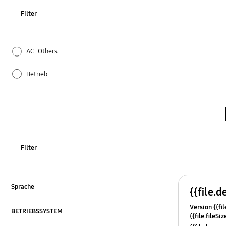
Filter
AC_Others
Betrieb
Einstellung
Geräusch
How to use
Filter
Installation / Wasseranschluss
Installation & Inbetriebnahme
Sprache
{{file.d
ausklappen
Version {{fil
Kühlung
BETRIEBSSYSTEM
{{file.fileSi
ausklappen
{{file.osNa