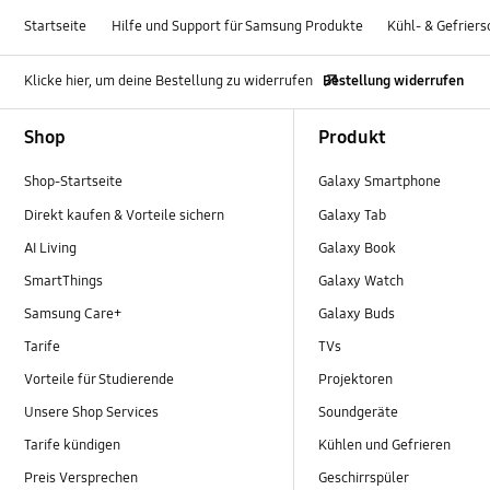
Startseite
Hilfe und Support für Samsung Produkte
Kühl- & Gefrier
Klicke hier, um deine Bestellung zu widerrufen
Bestellung widerrufen
Footer Navigation
Shop
Produkt
Shop-Startseite
Galaxy Smartphone
Direkt kaufen & Vorteile sichern
Galaxy Tab
AI Living
Galaxy Book
SmartThings
Galaxy Watch
Samsung Care+
Galaxy Buds
Tarife
TVs
Vorteile für Studierende
Projektoren
Unsere Shop Services
Soundgeräte
Tarife kündigen
Kühlen und Gefrieren
Preis Versprechen
Geschirrspüler