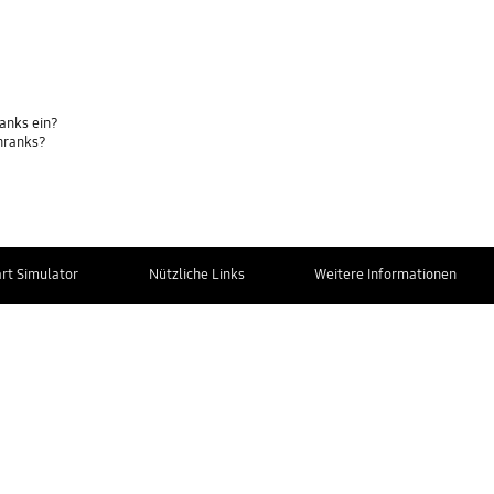
ranks ein?
hranks?
t Simulator
Nützliche Links
Weitere Informationen
Kontakt zum
Service