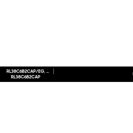
RL38C6B2CAP/EG, Kühl-/Gefrierkombination, 203 cm, 390 l, Panel Ready, Basismodell ohne Front **
RL38C6B2CAP