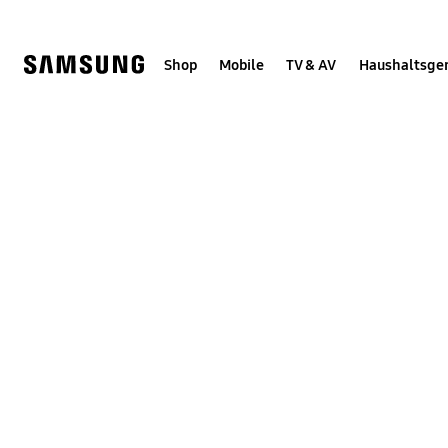
Skip
Skip
to
to
content
accessibility
help
Shop
Mobile
TV & AV
Haushaltsge