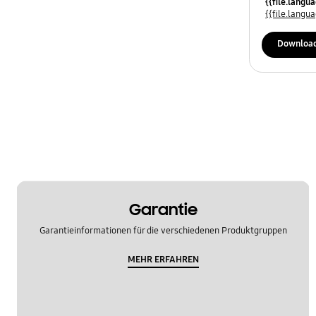
{{file.lang
Leistung
{{file.lang
REF_Sonstige
Downloa
Spezifikationen
Tür
Verwendung
OT_Sonstige
Garantie
Garantieinformationen für die verschiedenen Produktgruppen
MEHR ERFAHREN