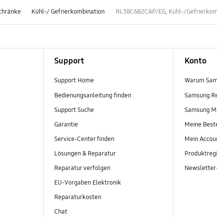
schränke
Kühl-/ Gefrierkombination
RL38C6B2CAP/EG, Kühl-/Gefrierkombi
Support
Konto
Support Home
Warum Sam
Bedienungsanleitung finden
Samsung R
Support Suche
Samsung M
Garantie
Meine Best
Service-Center finden
Mein Accou
Lösungen & Reparatur
Produktregi
Reparatur verfolgen
Newslette
EU-Vorgaben Elektronik
Reparaturkosten
Chat