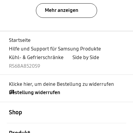
Mehr anzeigen
Startseite
Hilfe und Support für Samsung Produkte
Kühl- & Gefrierschränke
Side by Side
RS68A8520S9
Klicke hier, um deine Bestellung zu widerrufen
Bestellung widerrufen
öffnen
Footer Navigation
Shop
öffnen