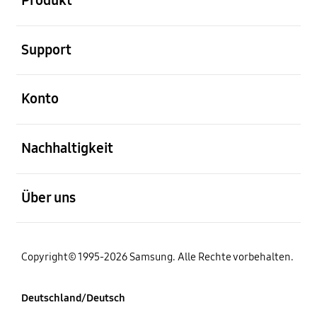
Produkt
öffnen
Support
öffnen
Konto
öffnen
Nachhaltigkeit
öffnen
Über uns
Copyright© 1995-2026 Samsung. Alle Rechte vorbehalten.
Deutschland/Deutsch