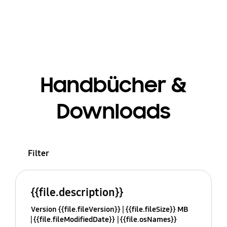
Handbücher &
Downloads
Filter
{{file.description}}
Version {{file.fileVersion}}
{{file.fileSize}} MB
{{file.fileModifiedDate}}
{{file.osNames}}