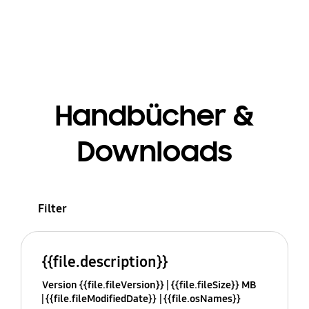
Handbücher &
Downloads
Filter
{{file.description}}
Version {{file.fileVersion}}
{{file.fileSize}} MB
{{file.fileModifiedDate}}
{{file.osNames}}