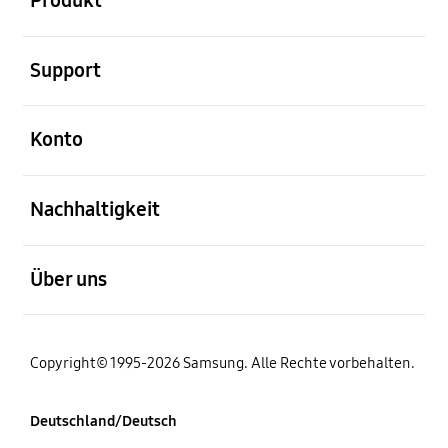
Produkt
öffnen
Support
öffnen
Konto
öffnen
Nachhaltigkeit
öffnen
Über uns
Copyright© 1995-2026 Samsung. Alle Rechte vorbehalten.
Deutschland/Deutsch