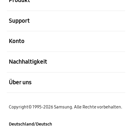
Produkt
öffnen
Support
öffnen
Konto
öffnen
Nachhaltigkeit
öffnen
Über uns
Copyright© 1995-2026 Samsung. Alle Rechte vorbehalten.
Deutschland/Deutsch