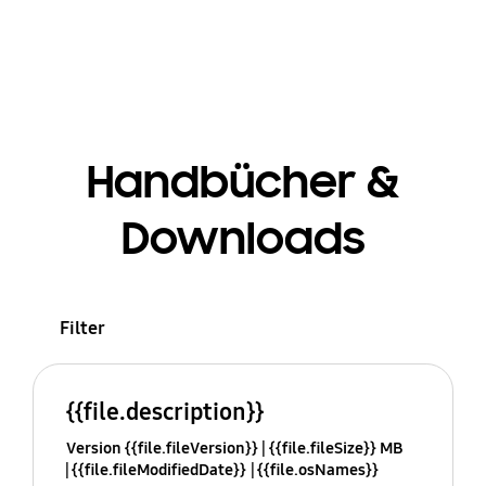
Handbücher &
Downloads
Filter
{{file.description}}
Version {{file.fileVersion}}
{{file.fileSize}} MB
{{file.fileModifiedDate}}
{{file.osNames}}