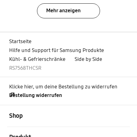
Mehr anzeigen
Startseite
Hilfe und Support für Samsung Produkte
Kühl- & Gefrierschränke
Side by Side
RS7568THCSR
Klicke hier, um deine Bestellung zu widerrufen
Bestellung widerrufen
öffnen
Footer Navigation
Shop
öffnen