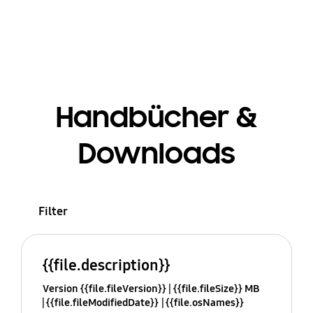
Handbücher &
Downloads
Filter
{{file.description}}
Version {{file.fileVersion}}
{{file.fileSize}} MB
{{file.fileModifiedDate}}
{{file.osNames}}