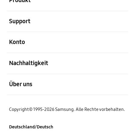
Produkt
öffnen
Support
öffnen
Konto
öffnen
Nachhaltigkeit
öffnen
Über uns
Copyright© 1995-2026 Samsung. Alle Rechte vorbehalten.
Deutschland/Deutsch