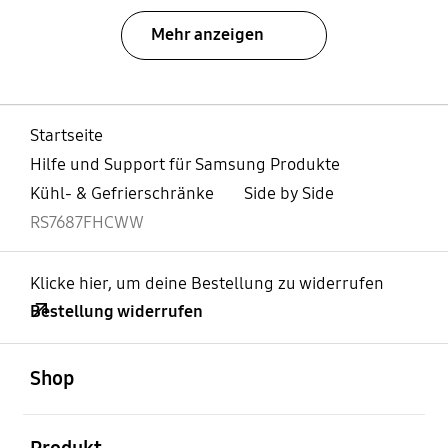
Mehr anzeigen
Startseite
Hilfe und Support für Samsung Produkte
Kühl- & Gefrierschränke
Side by Side
RS7687FHCWW
Klicke hier, um deine Bestellung zu widerrufen
Bestellung widerrufen
öffnen
Footer Navigation
Shop
öffnen