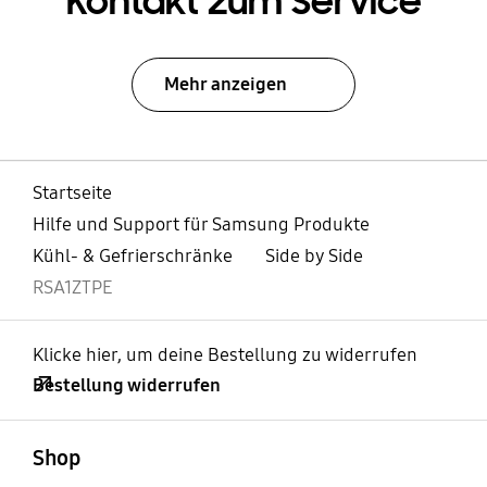
Kontakt zum Service
Mehr anzeigen
Startseite
Hilfe und Support für Samsung Produkte
Kühl- & Gefrierschränke
Side by Side
RSA1ZTPE
Klicke hier, um deine Bestellung zu widerrufen
Bestellung widerrufen
öffnen
Footer Navigation
Shop