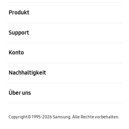
öffnen
Produkt
öffnen
Support
öffnen
Konto
öffnen
Nachhaltigkeit
öffnen
Über uns
Copyright© 1995-2026 Samsung. Alle Rechte vorbehalten.