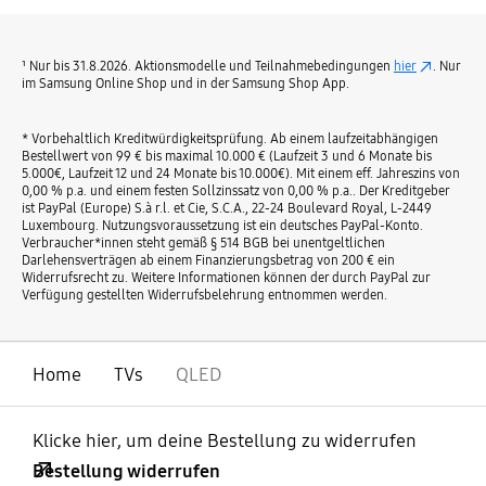
¹ Nur bis 31.8.2026. Aktionsmodelle und Teilnahmebedingungen
hier
. Nur
im Samsung Online Shop und in der Samsung Shop App.
* Vorbehaltlich Kreditwürdigkeitsprüfung. Ab einem laufzeitabhängigen
Bestellwert von 99 € bis maximal 10.000 € (Laufzeit 3 und 6 Monate bis
5.000€, Laufzeit 12 und 24 Monate bis 10.000€). Mit einem eff. Jahreszins von
0,00 % p.a. und einem festen Sollzinssatz von 0,00 % p.a.. Der Kreditgeber
ist PayPal (Europe) S.à r.l. et Cie, S.C.A., 22-24 Boulevard Royal, L-2449
Luxembourg. Nutzungsvoraussetzung ist ein deutsches PayPal-Konto.
Verbraucher*innen steht gemäß § 514 BGB bei unentgeltlichen
Darlehensverträgen ab einem Finanzierungsbetrag von 200 € ein
Widerrufsrecht zu. Weitere Informationen können der durch PayPal zur
Verfügung gestellten Widerrufsbelehrung entnommen werden.
Home
TVs
QLED
Klicke hier, um deine Bestellung zu widerrufen
Bestellung widerrufen