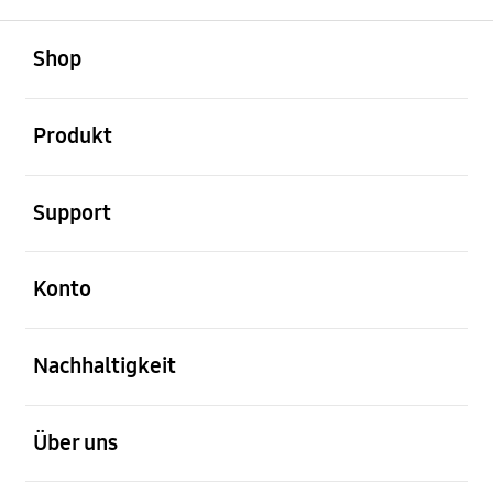
öffnen
Footer Navigation
Shop
öffnen
Produkt
öffnen
Support
öffnen
Konto
öffnen
Nachhaltigkeit
öffnen
Über uns