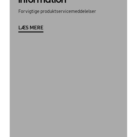
For vigtige produktservicemeddelelser
LÆS MERE