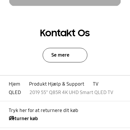
Kontakt Os
Se mere
Hjem
Produkt Hjælp & Support
TV
QLED
2019 55" Q85R 4K UHD Smart QLED TV
Tryk her for at returnere dit køb
Returner køb
Åben
Footer Navigation