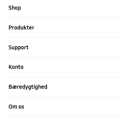
Shop
Åben
Produkter
Åben
Support
Åben
Konto
Åben
Bæredygtighed
Åben
Om os