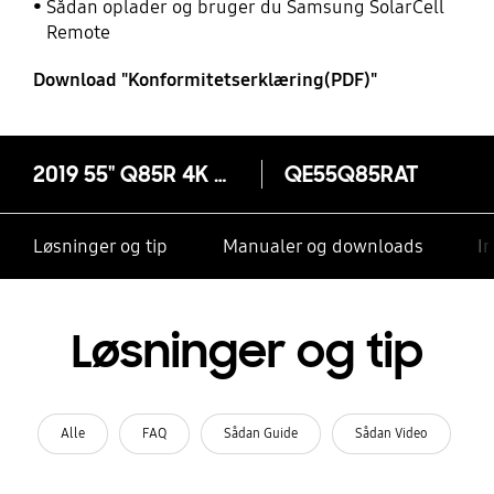
Sådan oplader og bruger du Samsung SolarCell
Remote
Download "Konformitetserklæring(PDF)"
2019 55" Q85R 4K UHD Smart QLED TV
QE55Q85RAT
Løsninger og tip
Manualer og downloads
I
Løsninger og tip
Alle
FAQ
Sådan Guide
Sådan Video