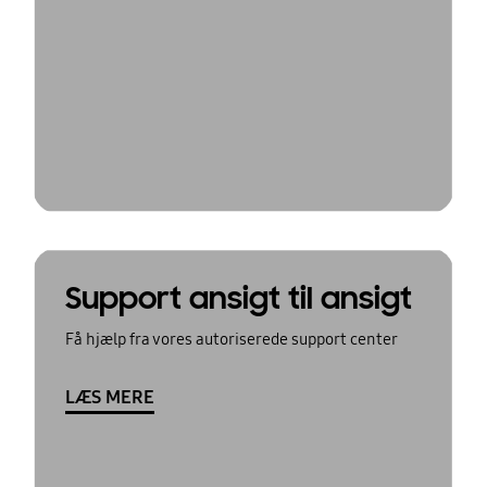
Support ansigt til ansigt
Få hjælp fra vores autoriserede support center
LÆS MERE