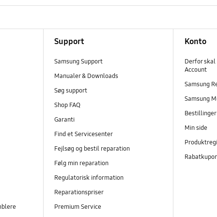
Support
Konto
Samsung Support
Derfor skal
Account
Manualer & Downloads
Samsung R
Søg support
Samsung M
Shop FAQ
Bestillinge
Garanti
Min side
Find et Servicesenter
Produktregi
Fejlsøg og bestil reparation
Rabatkupo
Følg min reparation
Regulatorisk information
Reparationspriser
mblere
Premium Service