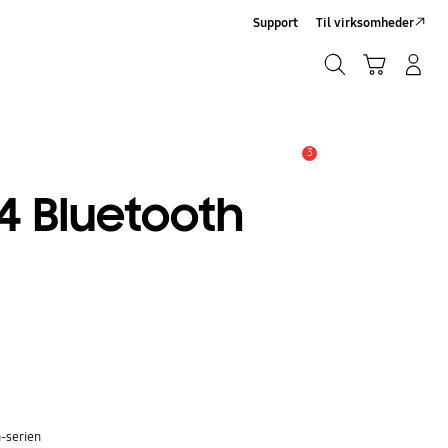
Support
Til virksomheder
Søg
Indkøbskurv
Log på/Tilmeld
Søg
3
Advarsel
 Bluetooth
-serien