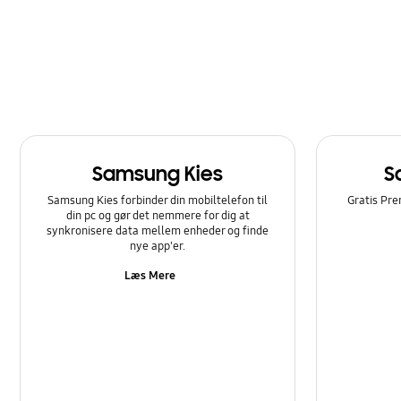
Samsung Kies
S
Samsung Kies forbinder din mobiltelefon til
Gratis Pre
din pc og gør det nemmere for dig at
synkronisere data mellem enheder og finde
nye app'er.
Læs Mere