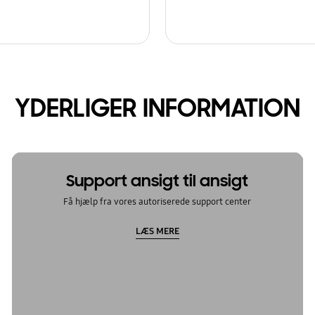
YDERLIGER INFORMATION
Support ansigt til ansigt
Få hjælp fra vores autoriserede support center
LÆS MERE