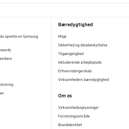
Bæredygtighed
 du oprette en Samsung
Miljø
Sikkerhed og databeskyttelse
ewards
Tilgængelighed
embers
Inkluderende arbejdsplads
r
Erhvervsborgerskab
Virksomheders bæredygtighed
strering
ner
Om os
Virksomhedsoplysninger
Forretningsområde
Brandidentitet