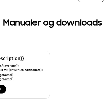
Manualer og downloads
escription}}
e.fileVersion}}
ze}} MB
{{file.fileModifiedDate}}
mes}}
uageName}}
uageName}}
d