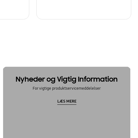
Nyheder og Vigtig Information
For vigtige produktservicemeddelelser
LÆS MERE