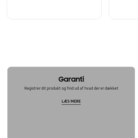
Garanti
Registrer dit produkt og find ud af hvad der er dækket
LÆS MERE