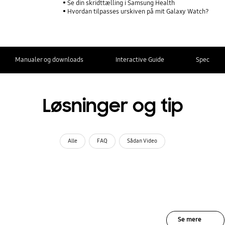
Se din skridttælling i Samsung Health
Hvordan tilpasses urskiven på mit Galaxy Watch?
Manualer og downloads
Interactive Guide
Spec
Løsninger og tip
Alle
FAQ
Sådan Video
Se mere