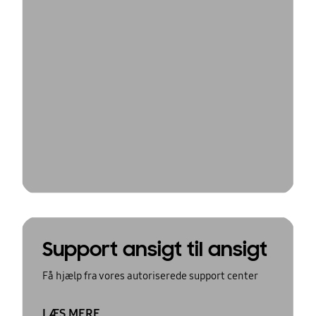
Support ansigt til ansigt
Få hjælp fra vores autoriserede support center
LÆS MERE