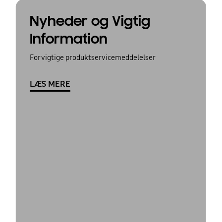
Nyheder og Vigtig
Information
For vigtige produktservicemeddelelser
LÆS MERE