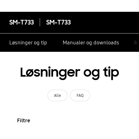
SM-T733
SM-T733
Løsninger og tip
Manualer og downloads
I
Løsninger og tip
Alle
FAQ
Filtre