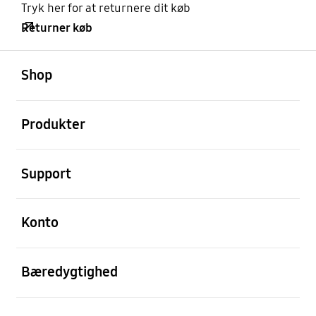
Tryk her for at returnere dit køb
Returner køb
Åben
Footer Navigation
Shop
Åben
Produkter
Åben
Support
Åben
Konto
Åben
Bæredygtighed
Åben