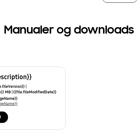
Manualer og downloads
escription}}
e.fileVersion}}
ze}} MB
{{file.fileModifiedDate}}
mes}}
uageName}}
uageName}}
d