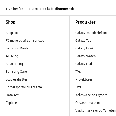
Tryk her for at returnere dit køb
Returner køb
Footer Navigation
Shop
Produkter
Shop Hjem
Galaxy-mobiltelefoner
Få mere ud af samsung.com
Galaxy Tab
Samsung Deals
Galaxy Book
AI Living
Galaxy Watch
SmartThings
Galaxy Buds
Samsung Care+
TVs
Studierabatter
Projektorer
Fordelsportal til ansatte
Lyd
Data Act
Køleskabe og Frysere
Explore
Opvaskemaskiner
Vaskemaskiner og Tørretu