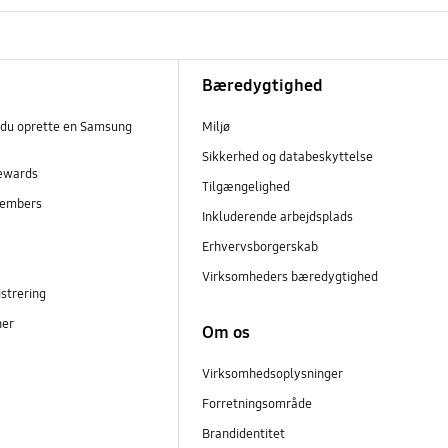
Bæredygtighed
 du oprette en Samsung
Miljø
Sikkerhed og databeskyttelse
ewards
Tilgængelighed
embers
Inkluderende arbejdsplads
r
Erhvervsborgerskab
Virksomheders bæredygtighed
strering
ner
Om os
Virksomhedsoplysninger
Forretningsområde
Brandidentitet