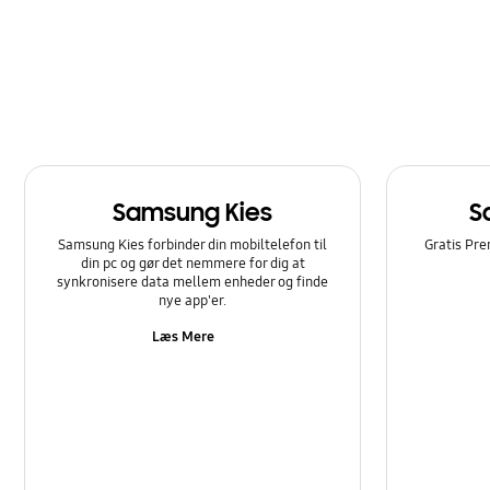
Samsung Kies
S
Samsung Kies forbinder din mobiltelefon til
Gratis Pre
din pc og gør det nemmere for dig at
synkronisere data mellem enheder og finde
nye app'er.
Læs Mere