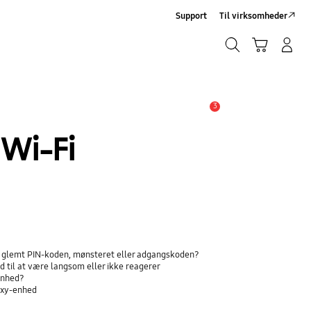
Support
Til virksomheder
Søg
Indkøbskurv
Log på/Tilmeld
Søg
3
Advarsel
Wi-Fi
ar glemt PIN-koden, mønsteret eller adgangskoden?
 til at være langsom eller ikke reagerer
lenhed?
axy-enhed