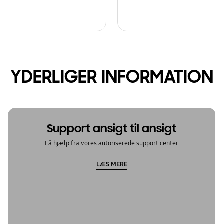
YDERLIGER INFORMATION
Support ansigt til ansigt
Få hjælp fra vores autoriserede support center
LÆS MERE