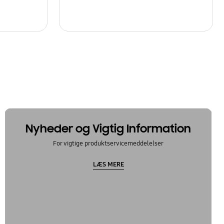
Nyheder og Vigtig Information
For vigtige produktservicemeddelelser
LÆS MERE