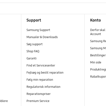
Support
Konto
Samsung Support
Derfor skal
Account
Manualer & Downloads
Samsung R
Søg support
Samsung M
Shop FAQ
Bestillinge
Garanti
Min side
Find et Servicesenter
Produktregi
Fejlsøg og bestil reparation
Rabatkupo
Følg min reparation
Regulatorisk information
Reparationspriser
mblere
Premium Service