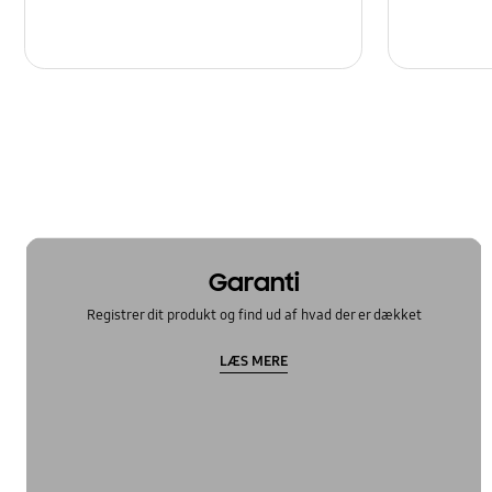
Garanti
Registrer dit produkt og find ud af hvad der er dækket
LÆS MERE