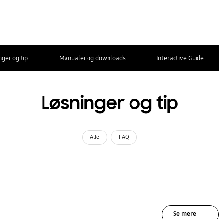
nger og tip
Manualer og downloads
Interactive Guide
Løsninger og tip
Alle
FAQ
Se mere