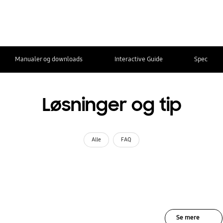
Manualer og downloads
Interactive Guide
Spec
Løsninger og tip
Alle
FAQ
Se mere