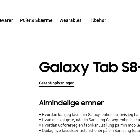
evarer
PC’er & Skærme
Wearables
Tilbehør
Galaxy Tab S8+
Garantioplysninger
Almindelige emner
Hvordan kan jeg låse min Galaxy-enhed op, hvis jeg h
Hvad du skal gøre, når din Samsung Galaxy-enhed ser ud
Hvordan udforer jeg en fabriksnulstilling pa min mobi
Opdag nye låseskærmsfunktioner på din Samsung Gal