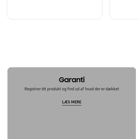
Garanti
Registrer dit produkt og find ud af hvad der er dækket
LÆS MERE