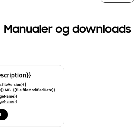
Manualer og downloads
escription}}
e.fileVersion}}
ze}} MB
{{file.fileModifiedDate}}
mes}}
uageName}}
uageName}}
d