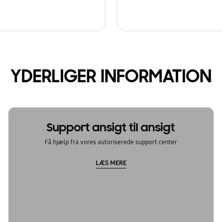
YDERLIGER INFORMATION
Support ansigt til ansigt
Få hjælp fra vores autoriserede support center
LÆS MERE