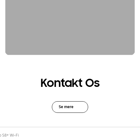
Kontakt Os
Se mere
b S8+ Wi-Fi