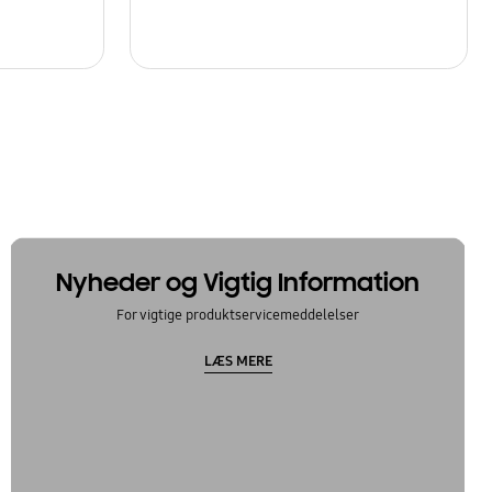
Nyheder og Vigtig Information
For vigtige produktservicemeddelelser
LÆS MERE