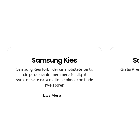
Samsung Kies
S
Samsung Kies forbinder din mobiltelefon til
Gratis Pre
din pc og gør det nemmere for dig at
synkronisere data mellem enheder og finde
nye app'er.
Læs Mere