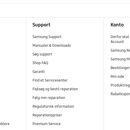
Support
Konto
Samsung Support
Derfor skal
Account
Manualer & Downloads
Samsung R
Søg support
Samsung M
Shop FAQ
Bestillinge
Garanti
Min side
Find et Servicesenter
Produktregi
Fejlsøg og bestil reparation
Rabatkupo
Følg min reparation
Regulatorisk information
Reparationspriser
mblere
Premium Service