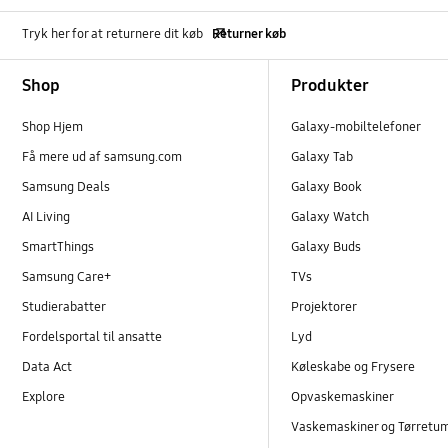
Tryk her for at returnere dit køb
Returner køb
Footer Navigation
Shop
Produkter
Shop Hjem
Galaxy-mobiltelefoner
Få mere ud af samsung.com
Galaxy Tab
Samsung Deals
Galaxy Book
AI Living
Galaxy Watch
SmartThings
Galaxy Buds
Samsung Care+
TVs
Studierabatter
Projektorer
Fordelsportal til ansatte
Lyd
Data Act
Køleskabe og Frysere
Explore
Opvaskemaskiner
Vaskemaskiner og Tørretu