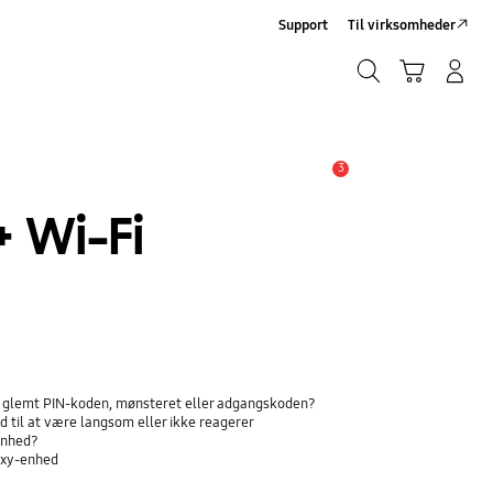
Support
Til virksomheder
Søg
Indkøbskurv
Log på/Tilmeld
Søg
3
Advarsel
 Wi-Fi
ar glemt PIN-koden, mønsteret eller adgangskoden?
 til at være langsom eller ikke reagerer
lenhed?
axy-enhed