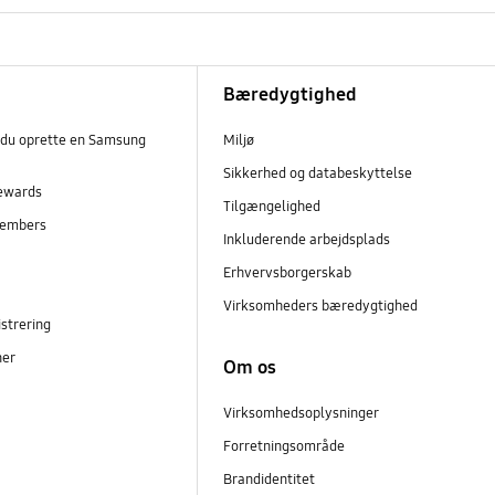
Bæredygtighed
 du oprette en Samsung
Miljø
Sikkerhed og databeskyttelse
ewards
Tilgængelighed
embers
Inkluderende arbejdsplads
r
Erhvervsborgerskab
Virksomheders bæredygtighed
strering
ner
Om os
Virksomhedsoplysninger
Forretningsområde
Brandidentitet