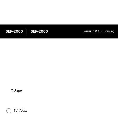
SEK-2000
SEK-2000
Λύσεις & Συμβουλές
Φίλτρο
TV_Άλλα