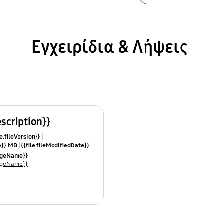
Εγχειρίδια & Λήψεις
escription}}
e.fileVersion}}
ze}} MB
{{file.fileModifiedDate}}
mes}}
uageName}}
uageName}}