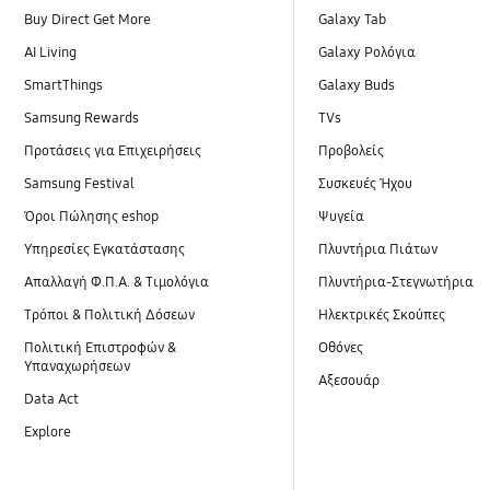
Buy Direct Get More
Galaxy Tab
AI Living
Galaxy Ρολόγια
SmartThings
Galaxy Buds
Samsung Rewards
TVs
Προτάσεις για Επιχειρήσεις
Προβολείς
Samsung Festival
Συσκευές Ήχου
Όροι Πώλησης eshop
Ψυγεία
Υπηρεσίες Εγκατάστασης
Πλυντήρια Πιάτων
Απαλλαγή Φ.Π.Α. & Τιμολόγια
Πλυντήρια-Στεγνωτήρια
Τρόποι & Πολιτική Δόσεων
Ηλεκτρικές Σκούπες
Πολιτική Επιστροφών &
Οθόνες
Υπαναχωρήσεων
Αξεσουάρ
Data Act
Explore