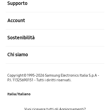
Supporto
Aperto
Account
Aperto
Sostenibilità
Aperto
Chi siamo
Copyright© 1995-2026 Samsung Electronics Italia S.p.A -
P.I. 11325690151 - Tutti i diritti riservati.
Italia/Italiano
Vuoi ricevere tutti gli Aggiornamenti?