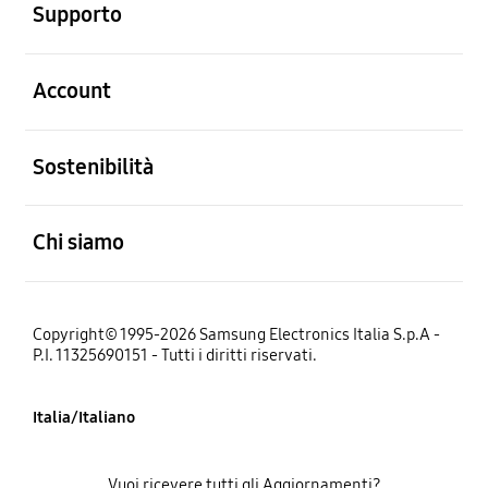
Supporto
Aperto
Account
Aperto
Sostenibilità
Aperto
Chi siamo
Copyright© 1995-2026 Samsung Electronics Italia S.p.A -
P.I. 11325690151 - Tutti i diritti riservati.
Italia/Italiano
Vuoi ricevere tutti gli Aggiornamenti?