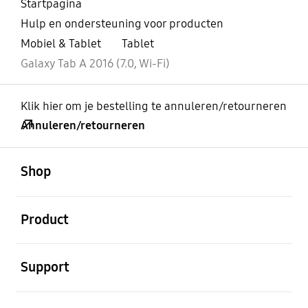
Startpagina
Hulp en ondersteuning voor producten
Mobiel & Tablet
Tablet
Galaxy Tab A 2016 (7.0, Wi-Fi)
Klik hier om je bestelling te annuleren/retourneren
Annuleren/retourneren
Open
Footer Navigation
Shop
Open
Product
Open
Support
Open