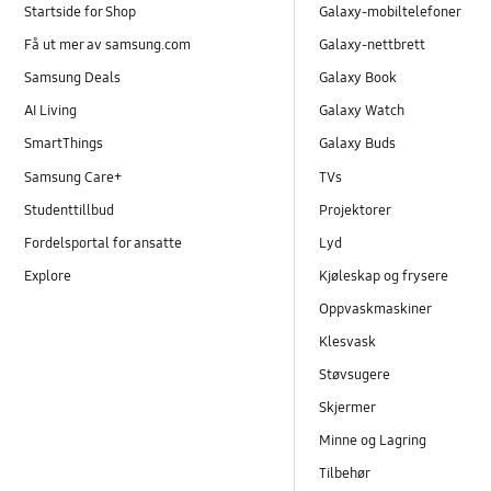
Startside for Shop
Galaxy-mobiltelefoner
Få ut mer av samsung.com
Galaxy-nettbrett
Samsung Deals
Galaxy Book
AI Living
Galaxy Watch
SmartThings
Galaxy Buds
Samsung Care+
TVs
Studenttillbud
Projektorer
Fordelsportal for ansatte
Lyd
Explore
Kjøleskap og frysere
Oppvaskmaskiner
Klesvask
Støvsugere
Skjermer
Minne og Lagring
Tilbehør