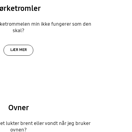
ørketromler
ørketrommelen min ikke fungerer som den
skal?
LÆR MER
Ovner
det lukter brent eller vondt når jeg bruker
ovnen?