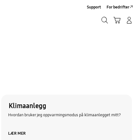
Support
For bedrifter
Søk
Handlevogn
Logg på/Registrer deg
Søk
Klimaanlegg
Hvordan bruker jeg oppvarmingsmodus på klimaanlegget mitt?
LÆR MER