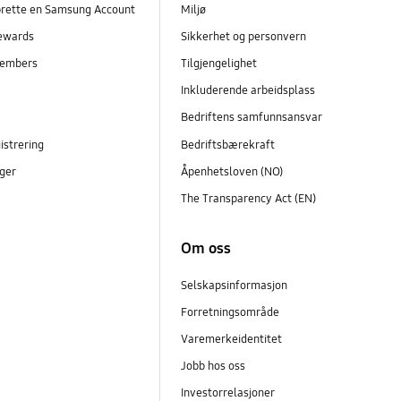
prette en Samsung Account
Miljø
ewards
Sikkerhet og personvern
embers
Tilgjengelighet
r
Inkluderende arbeidsplass
Bedriftens samfunnsansvar
istrering
Bedriftsbærekraft
ger
Åpenhetsloven (NO)
The Transparency Act (EN)
Om oss
Selskapsinformasjon
Forretningsområde
Varemerkeidentitet
Jobb hos oss
Investorrelasjoner