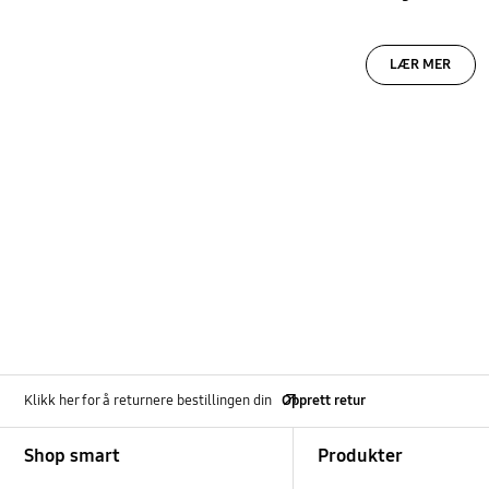
LÆR MER
Klikk her for å returnere bestillingen din
Opprett retur
Footer Navigation
Shop smart
Produkter