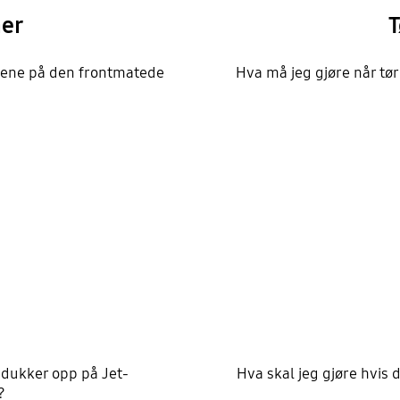
er
T
nene på den frontmatede
Hva må jeg gjøre når t
 dukker opp på Jet-
Hva skal jeg gjøre hvis 
?