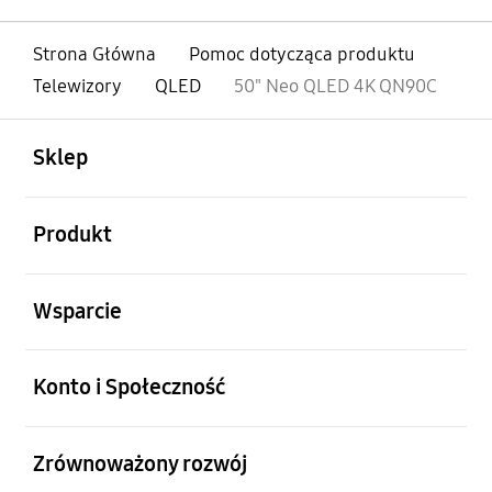
Strona Główna
Pomoc dotycząca produktu
Telewizory
QLED
50" Neo QLED 4K QN90C
otwarty
Footer Navigation
Sklep
otwarty
Produkt
otwarty
Wsparcie
otwarty
Konto i Społeczność
otwarty
Zrównoważony rozwój