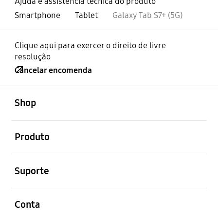
Ajuda e assistência técnica do produto
Smartphone
Tablet
Galaxy Tab S7+ (5G)
Clique aqui para exercer o direito de livre
resolução
Cancelar encomenda
abrir
Footer Navigation
Shop
abrir
Produto
abrir
Suporte
abrir
Conta