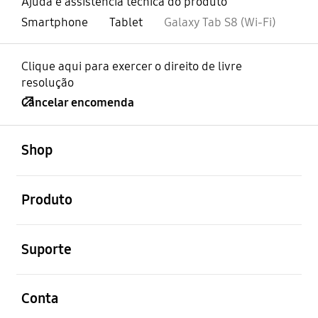
Ajuda e assistência técnica do produto
Smartphone
Tablet
Galaxy Tab S8 (Wi-Fi)
Clique aqui para exercer o direito de livre
resolução
Cancelar encomenda
abrir
Footer Navigation
Shop
abrir
Produto
abrir
Suporte
abrir
Conta