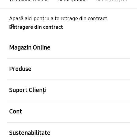
Apasă aici pentru a te retrage din contract
Retragere din contract
Deschis
Footer Navigation
Magazin Online
Deschis
Produse
Deschis
Suport Clienți
Deschis
Cont
Deschis
Sustenabilitate