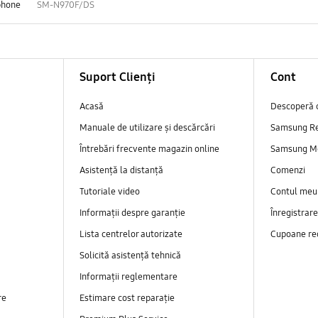
phone
SM-N970F/DS
Suport Clienți
Cont
Acasă
Descoperă 
Manuale de utilizare și descărcări
Samsung R
Întrebări frecvente magazin online
Samsung M
Asistență la distanță
Comenzi
Tutoriale video
Contul meu
Informații despre garanție
Înregistrar
Lista centrelor autorizate
Cupoane re
Solicită asistență tehnică
Informații reglementare
re
Estimare cost reparație