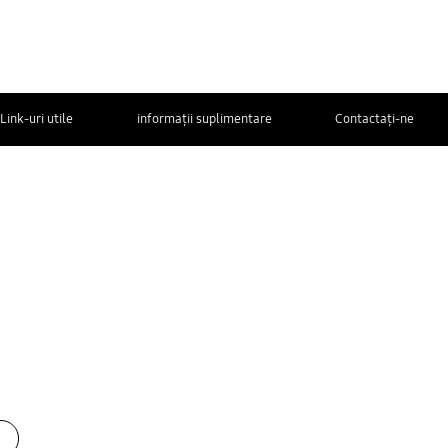
Link-uri utile
informații suplimentare
Contactaţi-ne