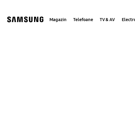
Skip
to
content
Magazin
Telefoane
TV & AV
Electr