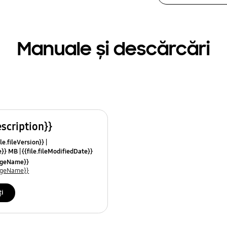
Manuale și descărcări
escription}}
le.fileVersion}}
ze}} MB
{{file.fileModifiedDate}}
mes}}
uageName}}
uageName}}
ți