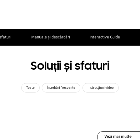
 sfaturi
Manuale și descărcări
Interactive Guide
Soluții și sfaturi
Toate
Întrebări frecvente
Instrucţiuni video
Vezi mai multe