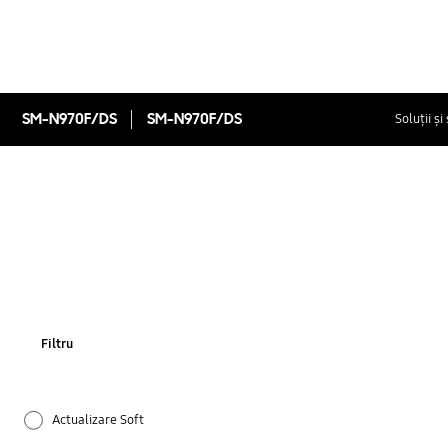
SM-N970F/DS
SM-N970F/DS
Soluții și
Filtru
Actualizare Soft