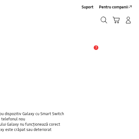
Suport
Pentru companii
Căutare
Conectare/Înregistrare
Coş de cumpărături
Căutare
3
Alertă
ou dispozitiv Galaxy cu Smart Switch
e telefonul nou
nului Galaxy nu funcționează corect
axy este crăpat sau deteriorat