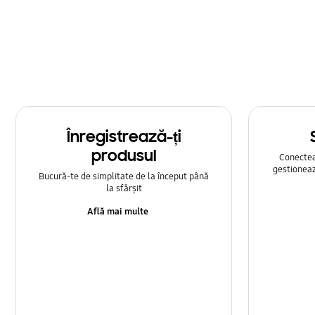
Multimedia
Rețea și WiFi
Samsung Apps
Setare
Înregistrează-ți
Sunet
produsul
Conecteaz
gestioneaz
Bucură-te de simplitate de la început până
la sfârșit
Află mai multe