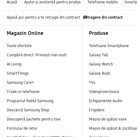
Acasă
Ajutor și asistență pentru produs
Telefoane mobile
Smart
Apasă aici pentru a te retrage din contract
Retragere din contract
Footer Navigation
Magazin Online
Produse
Toate ofertele
Telefoane Smartphone
Cumpără direct. Primești mai mult
Galaxy Tab
AI Living
Galaxy Watch
SmartThings
Galaxy Buds
Samsung Care+
TVs
Trade-in telefoane
Videoproiectoare
Programul Rabla Samsung
Echipamente Audio
Descarcă Samsung Shop
Frigidere
Descoperă pachete pentru tine
Mașini de spălat vase
Formular de retur
Mașini de spălat & Uscătoa