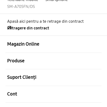
SM-A705FN/DS
Apasă aici pentru a te retrage din contract
Retragere din contract
Deschis
Footer Navigation
Magazin Online
Deschis
Produse
Deschis
Suport Clienți
Deschis
Cont
Deschis