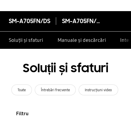
SM-A705FN/DS
SM-A705FN/DS
Soluții și sfaturi
Manuale și descărcări
Inte
Soluții și sfaturi
Toate
Întrebări frecvente
Instrucţiuni video
Filtru