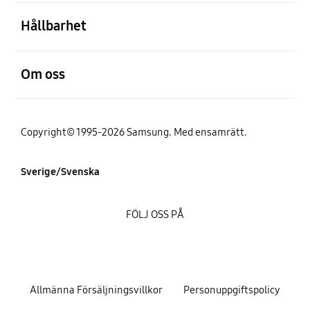
Öppna
Hållbarhet
Öppna
Om oss
Copyright© 1995-2026 Samsung. Med ensamrätt.
Sverige/Svenska
FÖLJ OSS PÅ
Allmänna Försäljningsvillkor
Personuppgiftspolicy