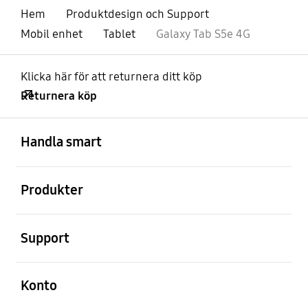
Hem
Produktdesign och Support
Mobil enhet
Tablet
Galaxy Tab S5e 4G
Klicka här för att returnera ditt köp
Returnera köp
Öppna
Footer Navigation
Handla smart
Öppna
Produkter
Öppna
Support
Öppna
Konto