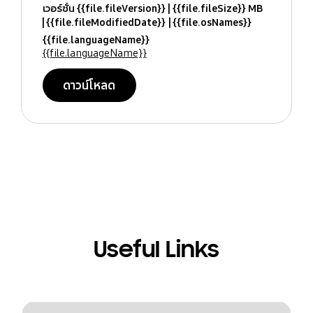
เวอร์ชั่น {{file.fileVersion}}
{{file.fileSize}} MB
{{file.fileModifiedDate}}
{{file.osNames}}
{{file.languageName}}
{{file.languageName}}
ดาวน์โหลด
Useful Links