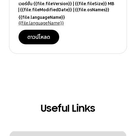
เวอร์ชั่น {{file.fileVersion}}
{{file.fileSize}} MB
{{file.fileModifiedDate}}
{{file.osNames}}
{{file.languageName}}
{{file.languageName}}
ดาวน์โหลด
Useful Links