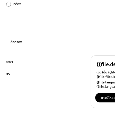
กล้อง
การโทรและรายชื่อผู้ติดต่อ
การตั้งค่า
การอัปเกรดซอฟต์แวร์
ตัวกรอง
กำลังไฟ
บลูทูธ
ภาษา
{{file.d
คลิกเพื่อขยาย
เวอร์ชั่น {{f
ระบบเสียง
OS
{{file.fileS
คลิกเพื่อขยาย
{{file.file
{{file.lang
ล็อกเครื่อง
{{file.osN
{{file.lang
อื่นๆ
ดาวน์โหล
ฮาร์ดแวร์