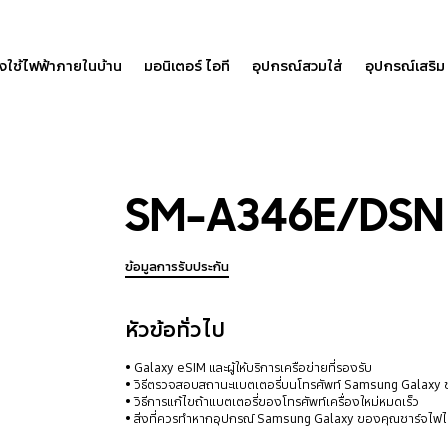
องใช้ไฟฟ้าภายในบ้าน
มอนิเตอร์ ไอที
อุปกรณ์สวมใส่
อุปกรณ์เสริม
SM-A346E/DSN
ข้อมูลการรับประกัน
หัวข้อทั่วไป
Galaxy eSIM และผู้ให้บริการเครือข่ายที่รองรับ
วิธีตรวจสอบสถานะแบตเตอรี่บนโทรศัพท์ Samsung Galaxy
วิธีการแก้ไขถ้าแบตเตอรี่ของโทรศัพท์เครื่องใหม่หมดเร็ว
สิ่งที่ควรทำหากอุปกรณ์ Samsung Galaxy ของคุณชาร์จไฟไม