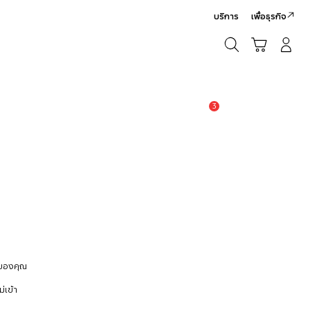
บริการ
เพื่อธุรกิจ
ค้นหา
รถเข็น
เข้าสู่ระบบ/สมัครสมาชิก
ค้นหา
3
แจ้งเตือน
 ของคุณ
่เข้า