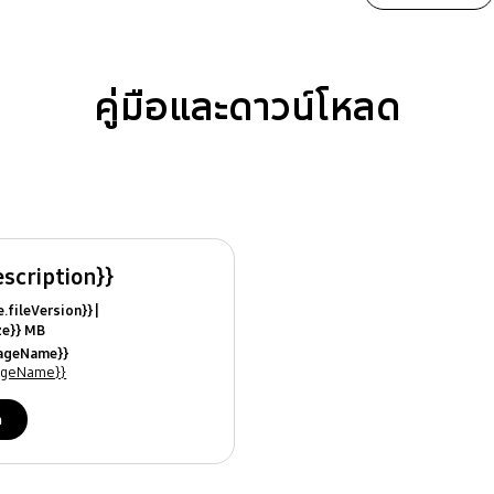
คู่มือและดาวน์โหลด
escription}}
ile.fileVersion}}
ize}} MB
ModifiedDate}}
uageName}}
ames}}
uageName}}
ด