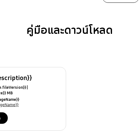
คู่มือและดาวน์โหลด
escription}}
ile.fileVersion}}
ize}} MB
ModifiedDate}}
uageName}}
ames}}
uageName}}
ด