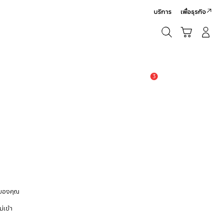
บริการ
เพื่อธุรกิจ
ค้นหา
รถเข็น
เข้าสู่ระบบ/สมัครสมาชิก
ค้นหา
3
แจ้งเตือน
 ของคุณ
่เข้า