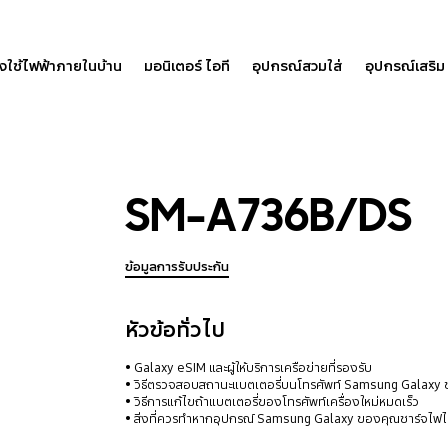
องใช้ไฟฟ้าภายในบ้าน
มอนิเตอร์ ไอที
อุปกรณ์สวมใส่
อุปกรณ์เสริม
SM-A736B/DS
ข้อมูลการรับประกัน
หัวข้อทั่วไป
Galaxy eSIM และผู้ให้บริการเครือข่ายที่รองรับ
วิธีตรวจสอบสถานะแบตเตอรี่บนโทรศัพท์ Samsung Galaxy
วิธีการแก้ไขถ้าแบตเตอรี่ของโทรศัพท์เครื่องใหม่หมดเร็ว
สิ่งที่ควรทำหากอุปกรณ์ Samsung Galaxy ของคุณชาร์จไฟไม