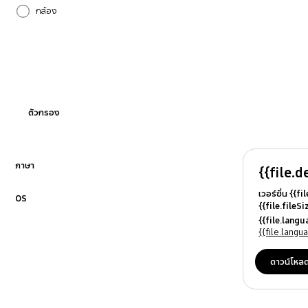
กล้อง
การโทรและรายชื่อผู้ติดต่อ
การตั้งค่า
การอัปเกรดซอฟต์แวร์
ตัวกรอง
กำลังไฟ
บลูทูธ
ภาษา
{{file.d
คลิกเพื่อขยาย
เวอร์ชั่น {{f
ระบบเสียง
OS
{{file.fileS
คลิกเพื่อขยาย
{{file.file
{{file.lang
ล็อกเครื่อง
{{file.osN
{{file.lang
อื่นๆ
ดาวน์โหล
ฮาร์ดแวร์