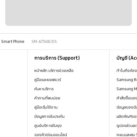
Smart Phone
SM-A736B/DS
การบริการ (Support)
บัญชี (A
หน้าหลัก บริการช่วยเหลือ
ทำไมถึงต้อ
คู่มือและซอฟแวร์
Samsung R
ค้นหาบริการ
Samsung 
คำถามที่พบบ่อย
คำสั่งซื้อข
คู่มือเริ่มใช้งาน
ข้อมูลของฉั
ข้อมูลการรับประกัน
ผลิตภัณฑ์ขอ
ศูนย์บริการซัมซุง
คูปองส่วนล
จองคิวซ่อมออนไลน์
คะแนนสะสม