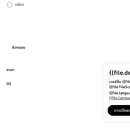
กล้อง
การโทรและรายชื่อผู้ติดต่อ
การตั้งค่า
การอัปเกรดซอฟต์แวร์
ตัวกรอง
กำลังไฟ
บลูทูธ
ภาษา
{{file.d
คลิกเพื่อขยาย
เวอร์ชั่น {{f
ระบบเสียง
OS
{{file.fileS
คลิกเพื่อขยาย
{{file.file
{{file.lang
ล็อกเครื่อง
{{file.osN
{{file.lang
อื่นๆ
ดาวน์โหล
ฮาร์ดแวร์