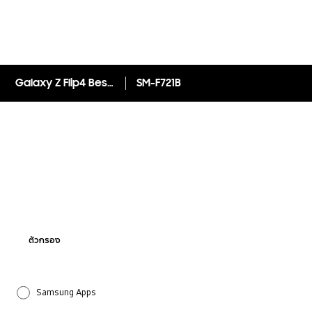
Galaxy Z Flip4 Bespoke Edition
SM-F721B
ตัวกรอง
Samsung Apps