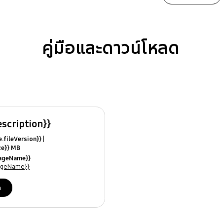
คู่มือและดาวน์โหลด
escription}}
ile.fileVersion}}
ize}} MB
ModifiedDate}}
uageName}}
ames}}
uageName}}
ด