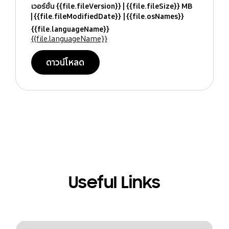
เวอร์ชั่น {{file.fileVersion}}
{{file.fileSize}} MB
{{file.fileModifiedDate}}
{{file.osNames}}
{{file.languageName}}
{{file.languageName}}
ดาวน์โหลด
Useful Links