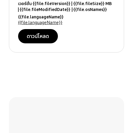
เวอร์ชั่น {{file.fileVersion}}
{{file.fileSize}} MB
{{file.fileModifiedDate}}
{{file.osNames}}
{{file.languageName}}
{{file.languageName}}
ดาวน์โหลด