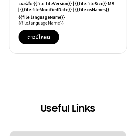
เวอร์ชั่น {{file.fileVersion}}
{{file.fileSize}} MB
{{file.fileModifiedDate}}
{{file.osNames}}
{{file.languageName}}
{{file.languageName}}
ดาวน์โหลด
Useful Links