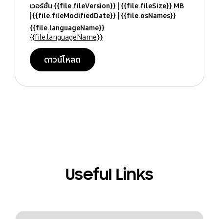
เวอร์ชั่น {{file.fileVersion}}
{{file.fileSize}} MB
{{file.fileModifiedDate}}
{{file.osNames}}
{{file.languageName}}
{{file.languageName}}
ดาวน์โหลด
Useful Links