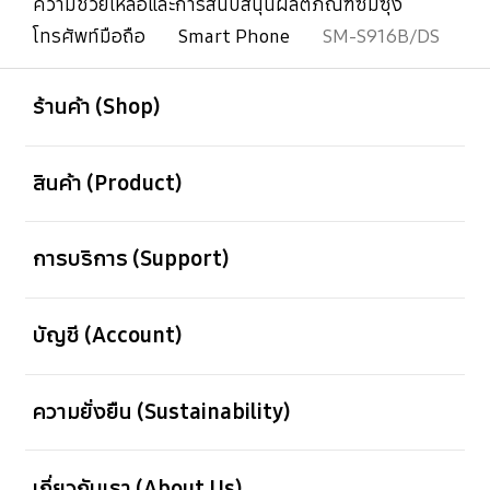
ความช่วยเหลือและการสนับสนุนผลิตภัณฑ์ซัมซุง
โทรศัพท์มือถือ
Smart Phone
SM-S916B/DS
เปิด
Footer Navigation
ร้านค้า (Shop)
เปิด
สินค้า (Product)
เปิด
การบริการ (Support)
เปิด
บัญชี (Account)
เปิด
ความยั่งยืน (Sustainability)
เปิด
เกี่ยวกับเรา (About Us)