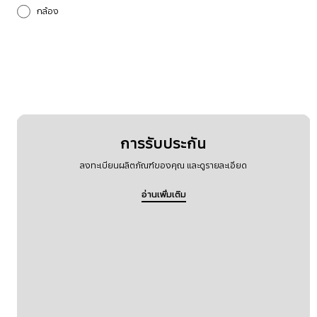
กล้อง
การโทรและรายชื่อผู้ติดต่อ
การตั้งค่า
การอัปเกรดซอฟต์แวร์
กำลังไฟ
การรับประกัน
ลงทะเบียนผลิตภัณฑ์ของคุณ และดูรายละเอียด
บลูทูธ
อ่านเพิ่มเติม
ระบบเสียง
ล็อกเครื่อง
อื่นๆ
ฮาร์ดแวร์