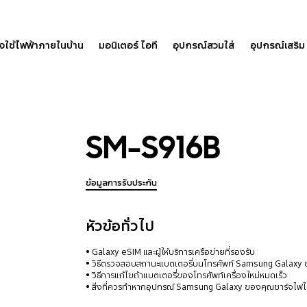
องใช้ไฟฟ้าภายในบ้าน
มอนิเตอร์ ไอที
อุปกรณ์สวมใส่
อุปกรณ์เสริม
SM-S916B
ข้อมูลการรับประกัน
หัวข้อทั่วไป
Galaxy eSIM และผู้ให้บริการเครือข่ายที่รองรับ
วิธีตรวจสอบสถานะแบตเตอรี่บนโทรศัพท์ Samsung Galaxy
วิธีการแก้ไขถ้าแบตเตอรี่ของโทรศัพท์เครื่องใหม่หมดเร็ว
สิ่งที่ควรทำหากอุปกรณ์ Samsung Galaxy ของคุณชาร์จไฟไม