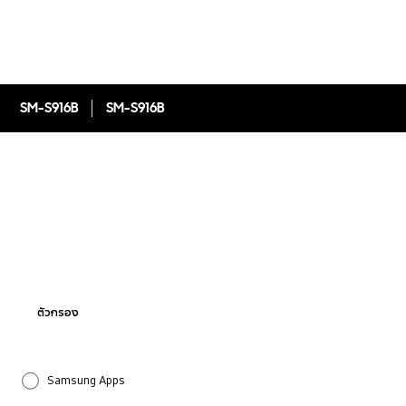
SM-S916B
SM-S916B
ตัวกรอง
Samsung Apps