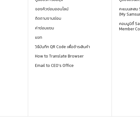
จองคิวซ่อมออนไลน์
คะแนนสะสม
(My Samsu
ติดตามงานซ่อม
คอมมูนิตี้
ค่าซ่อมแซม
Member Co
แชท
วิธีบันทึก QR Code เพื่อชำระสินค้า
How to Translate Browser
Email to CEO's Office