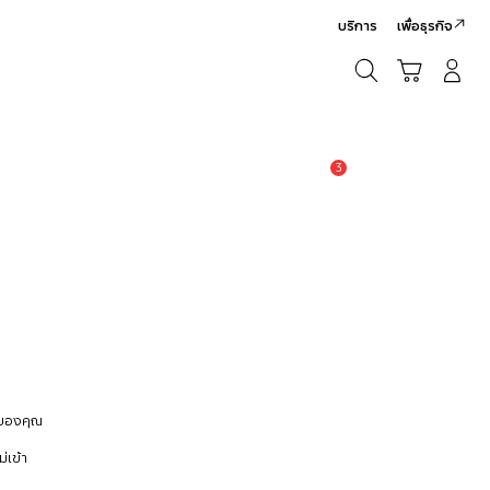
บริการ
เพื่อธุรกิจ
ค้นหา
รถเข็น
เข้าสู่ระบบ/สมัครสมาชิก
ค้นหา
3
แจ้งเตือน
 ของคุณ
่เข้า