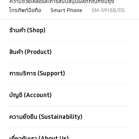
ความช่วยเหลือและการสนับสนุนผลิตภัณฑ์ซัมซุง
โทรศัพท์มือถือ
Smart Phone
SM-S918B/DS
เปิด
Footer Navigation
ร้านค้า (Shop)
เปิด
สินค้า (Product)
เปิด
การบริการ (Support)
เปิด
บัญชี (Account)
เปิด
ความยั่งยืน (Sustainability)
เปิด
เกี่ยวกับเรา (About Us)