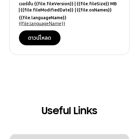
เวอร์ชั่น {{file.fileVersion}}
{{file.fileSize}} MB
{{file.fileModifiedDate}}
{{file.osNames}}
{{file.languageName}}
{{file.languageName}}
ดาวน์โหลด
Useful Links