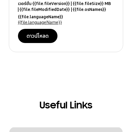
เวอร์ชั่น {{file.fileVersion}}
{{file.fileSize}} MB
{{file.fileModifiedDate}}
{{file.osNames}}
{{file.languageName}}
{{file.languageName}}
ดาวน์โหลด
Useful Links