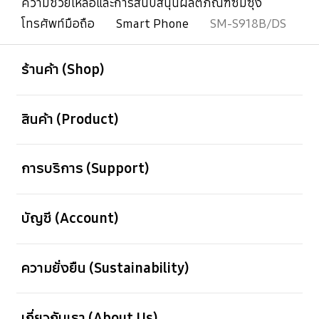
ความช่วยเหลือและการสนับสนุนผลิตภัณฑ์ซัมซุง
โทรศัพท์มือถือ
Smart Phone
SM-S918B/DS
เปิด
Footer Navigation
ร้านค้า (Shop)
เปิด
สินค้า (Product)
เปิด
การบริการ (Support)
เปิด
บัญชี (Account)
เปิด
ความยั่งยืน (Sustainability)
เปิด
เกี่ยวกับเรา (About Us)