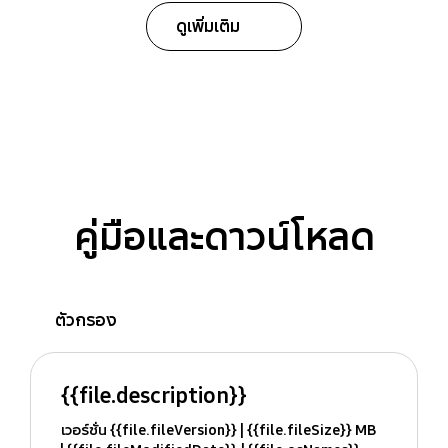
ดูเพิ่มเติม
คู่มือและดาวน์โหลด
ตัวกรอง
{{file.description}}
เวอร์ชั่น {{file.fileVersion}}
{{file.fileSize}} MB