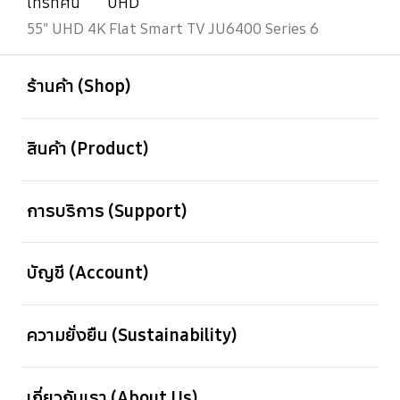
โทรทัศน์
UHD
55" UHD 4K Flat Smart TV JU6400 Series 6
เปิด
Footer Navigation
ร้านค้า (Shop)
เปิด
สินค้า (Product)
เปิด
การบริการ (Support)
เปิด
บัญชี (Account)
เปิด
ความยั่งยืน (Sustainability)
เปิด
เกี่ยวกับเรา (About Us)