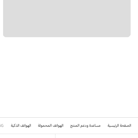
الوسائط المتعددة
ترقية البرامج
تطبيقات سامسونج
رسالة
قفل
كيفية الاستخدام
الصفحة الرئيسية
مساعدة ودعم المنتج
الهواتف المحمولة
الهواتف الذكية
5G
Footer Navigation