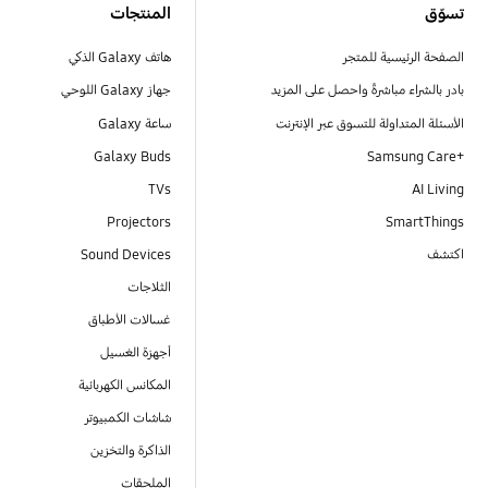
تسوّق
المنتجات
الصفحة الرئيسية للمتجر
هاتف Galaxy الذكي
بادر بالشراء مباشرةً واحصل على المزيد
جهاز Galaxy اللوحي
الأسئلة المتداولة للتسوق عبر الإنترنت
ساعة Galaxy
Galaxy Buds
+Samsung Care
TVs
AI Living
Projectors
SmartThings
اكتشف
Sound Devices
الثلاجات
غسالات الأطباق
أجهزة الغسيل
المكانس الكهربائية
شاشات الكمبيوتر
الذاكرة والتخزين
الملحقات