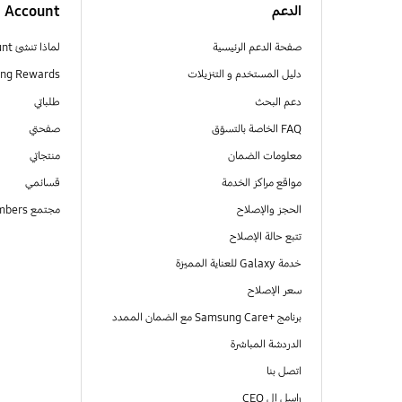
الدعم
Account
صفحة الدعم الرئيسية
لماذا تنشئ Samsung Account
دليل المستخدم و التنزيلات
ng Rewards
دعم البحث
طلباتي
FAQ الخاصة بالتسوّق
صفحتي
معلومات الضمان
منتجاتي
مواقع مراكز الخدمة
قسائمي
الحجز والإصلاح
مجتمع Samsung Members
تتبع حالة الإصلاح
خدمة Galaxy للعناية المميزة
سعر الإصلاح
برنامج +Samsung Care مع الضمان الممدد
الدردشة المباشرة
اتصل بنا
راسل ال CEO