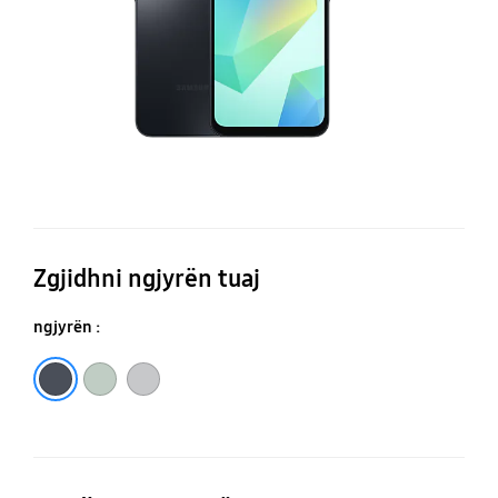
Zgjidhni ngjyrën tuaj
ngjyrën :
Gri
E zezë
E gjelbër e hapur