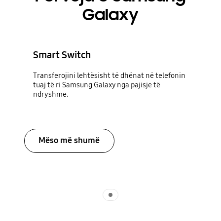
Galaxy
Smart Switch
Transferojini lehtësisht të dhënat në telefonin
tuaj të ri Samsung Galaxy nga pajisje të
ndryshme.
Mëso më shumë
Indicator 1