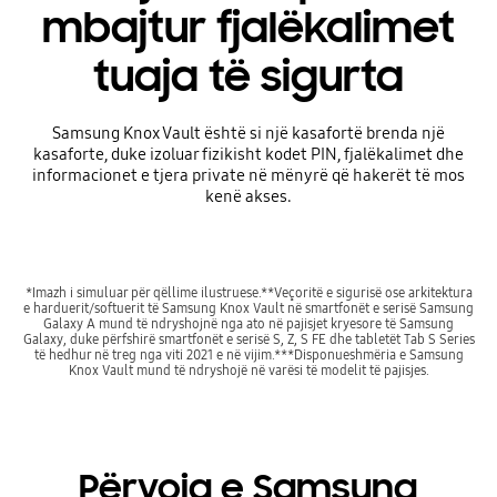
mbajtur fjalëkalimet
tuaja të sigurta
Samsung Knox Vault është si një kasafortë brenda një
kasaforte, duke izoluar fizikisht kodet PIN, fjalëkalimet dhe
informacionet e tjera private në mënyrë që hakerët të mos
kenë akses.
*Imazh i simuluar për qëllime ilustruese.**Veçoritë e sigurisë ose arkitektura
e harduerit/softuerit të Samsung Knox Vault në smartfonët e serisë Samsung
Galaxy A mund të ndryshojnë nga ato në pajisjet kryesore të Samsung
Galaxy, duke përfshirë smartfonët e serisë S, Z, S FE dhe tabletët Tab S Series
të hedhur në treg nga viti 2021 e në vijim.***Disponueshmëria e Samsung
Knox Vault mund të ndryshojë në varësi të modelit të pajisjes.
Përvoja e Samsung