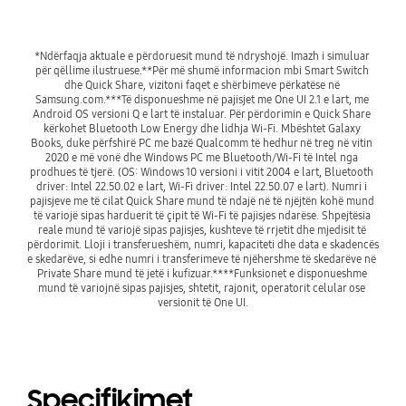
*Ndërfaqja aktuale e përdoruesit mund të ndryshojë. Imazh i simuluar 
për qëllime ilustruese.**Për më shumë informacion mbi Smart Switch 
dhe Quick Share, vizitoni faqet e shërbimeve përkatëse në 
Samsung.com.***Të disponueshme në pajisjet me One UI 2.1 e lart, me 
Android OS versioni Q e lart të instaluar. Për përdorimin e Quick Share 
kërkohet Bluetooth Low Energy dhe lidhja Wi-Fi. Mbështet Galaxy 
Books, duke përfshirë PC me bazë Qualcomm të hedhur në treg në vitin 
2020 e më vonë dhe Windows PC me Bluetooth/Wi-Fi të Intel nga 
prodhues të tjerë. (OS: Windows 10 versioni i vitit 2004 e lart, Bluetooth 
driver: Intel 22.50.02 e lart, Wi-Fi driver: Intel 22.50.07 e lart). Numri i 
pajisjeve me të cilat Quick Share mund të ndajë në të njëjtën kohë mund 
të variojë sipas harduerit të çipit të Wi-Fi të pajisjes ndarëse. Shpejtësia 
reale mund të variojë sipas pajisjes, kushteve të rrjetit dhe mjedisit të 
përdorimit. Lloji i transferueshëm, numri, kapaciteti dhe data e skadencës 
e skedarëve, si edhe numri i transferimeve të njëhershme të skedarëve në 
Private Share mund të jetë i kufizuar.****Funksionet e disponueshme 
mund të variojnë sipas pajisjes, shtetit, rajonit, operatorit celular ose 
versionit të One UI.
Specifikimet