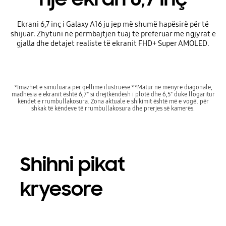
Ekrani 6,7 inç i Galaxy A16 ju jep më shumë hapësirë ​​për të
shijuar. Zhytuni në përmbajtjen tuaj të preferuar me ngjyrat e
gjalla dhe detajet realiste të ekranit FHD+ Super AMOLED.
*Imazhet e simuluara për qëllime ilustruese.**Matur në mënyrë diagonale,
madhësia e ekranit është 6,7" si drejtkëndësh i plotë dhe 6,5" duke llogaritur
këndet e rrumbullakosura. Zona aktuale e shikimit është më e vogël për
shkak të këndeve të rrumbullakosura dhe prerjes së kamerës.
Shihni pikat
kryesore