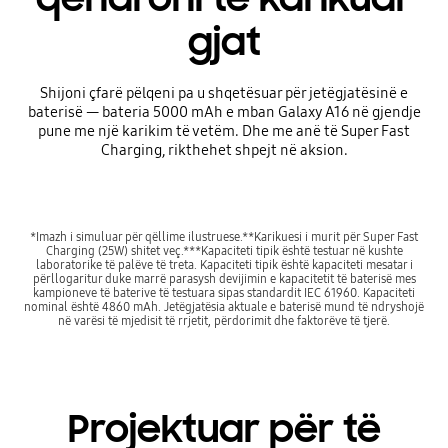
gjat
Shijoni çfarë pëlqeni pa u shqetësuar për jetëgjatësinë e
baterisë — bateria 5000 mAh e mban Galaxy A16 në gjendje
pune me një karikim të vetëm. Dhe me anë të Super Fast
Charging, rikthehet shpejt në aksion.
*Imazh i simuluar për qëllime ilustruese.**Karikuesi i murit për Super Fast
Charging (25W) shitet veç.***Kapaciteti tipik është testuar në kushte
laboratorike të palëve të treta. Kapaciteti tipik është kapaciteti mesatar i
përllogaritur duke marrë parasysh devijimin e kapacitetit të baterisë mes
kampioneve të baterive të testuara sipas standardit IEC 61960. Kapaciteti
nominal është 4860 mAh. Jetëgjatësia aktuale e baterisë mund të ndryshojë
në varësi të mjedisit të rrjetit, përdorimit dhe faktorëve të tjerë.
Projektuar për të