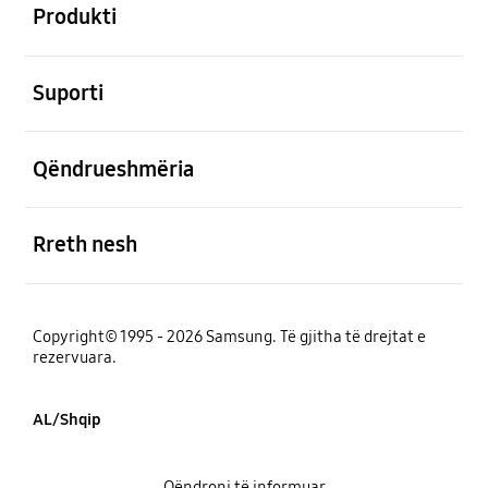
Produkti
e hapur
Suporti
e hapur
Qëndrueshmëria
e hapur
Rreth nesh
Copyright© 1995 - 2026 Samsung. Të gjitha të drejtat e
rezervuara.
AL/Shqip
Qëndroni të informuar