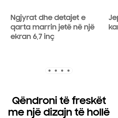
Ngjyrat dhe detajet e
Je
qarta marrin jetë në një
ka
ekran 6,7 inç
Indicator 1
Indicator 2
Indicator 3
Indicator 4
Qëndroni të freskët
me një dizajn të hollë