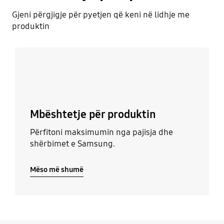
Gjeni përgjigje për pyetjen që keni në lidhje me
produktin
Mëso më shumë
Mbёshtetje pёr produktin
Përfitoni maksimumin nga pajisja dhe
shërbimet e Samsung.
Mëso më shumë