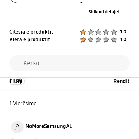
Suporti SmartThings
Mobile TV
Po
Jo
Shikoni detajet.
Cilësia e produktit
Product Ratings :
1.0
Vlera e produktit
Product Ratings :
1.0
Filtra
Rendit
1
Vlerësime
NoMoreSamsungAL
Product Ratings :