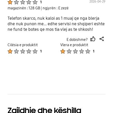
2026-04-29
1
magazinën : 128 GB
| ngjyrën : E zezë
Telefon skarco, nuk kaloi as 1 muaj qe nga blerja
dhe nuk punon me... edhe servisi ne shqiperi eshte
ne fund te botes qe mos tia vlej as te shkosh!
E dobishme?
thumb
share
Cilësia e produktit
Vlera e produktit
up
Product Ratings :
Product Ratings :
1
1
bazaarvoice Certification Label
Zgjidhje dhe këshilla