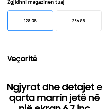
Zgjidhni magazinën tuaj
128 GB
256 GB
Veçoritë
Ngjyrat dhe detajet e
qarta marrin jetë në
një ekran 6,7 inç