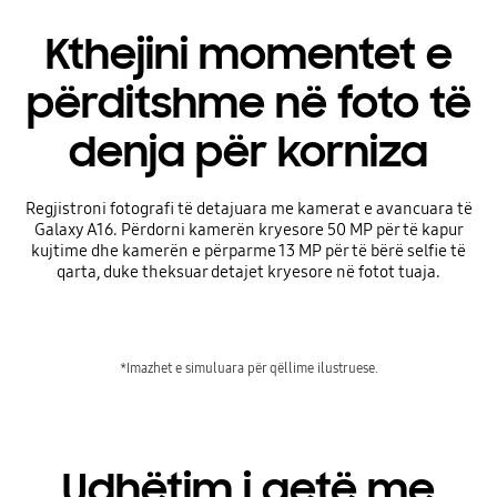
Kthejini momentet e
përditshme në foto të
denja për korniza
Regjistroni fotografi të detajuara me kamerat e avancuara të
Galaxy A16. Përdorni kamerën kryesore 50 MP për të kapur
kujtime dhe kamerën e përparme 13 MP për të bërë selfie të
qarta, duke theksuar detajet kryesore në fotot tuaja.
*Imazhet e simuluara për qëllime ilustruese.
Udhëtim i qetë me