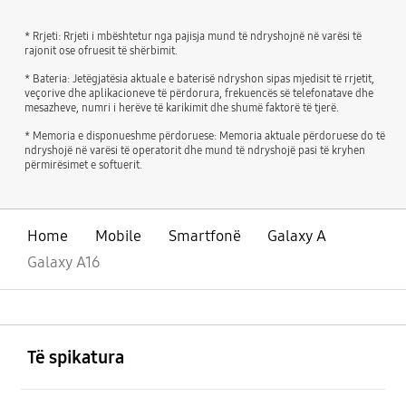
* Rrjeti: Rrjeti i mbështetur nga pajisja mund të ndryshojnë në varësi të
rajonit ose ofruesit të shërbimit.
* Bateria: Jetëgjatësia aktuale e baterisë ndryshon sipas mjedisit të rrjetit,
veçorive dhe aplikacioneve të përdorura, frekuencës së telefonatave dhe
mesazheve, numri i herëve të karikimit dhe shumë faktorë të tjerë.
* Memoria e disponueshme përdoruese: Memoria aktuale përdoruese do të
ndryshojë në varësi të operatorit dhe mund të ndryshojë pasi të kryhen
përmirësimet e softuerit.
Home
Mobile
Smartfonë
Galaxy A
Galaxy A16
Footer Navigation
e hapur
Të spikatura
e hapur