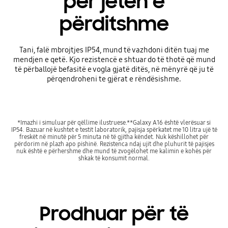
për jetën e
përditshme
Tani, falë mbrojtjes IP54, mund të vazhdoni ditën tuaj me
mendjen e qetë. Kjo rezistencë e shtuar do të thotë që mund
të përballojë befasitë e vogla gjatë ditës, në mënyrë që ju të
përqendroheni te gjërat e rëndësishme.
*Imazhi i simuluar për qëllime ilustruese.**Galaxy A16 është vlerësuar si
IP54. Bazuar në kushtet e testit laboratorik, pajisja spërkatet me 10 litra ujë të
freskët në minutë për 5 minuta në të gjitha këndet. Nuk këshillohet për
përdorim në plazh apo pishinë. Rezistenca ndaj ujit dhe pluhurit të pajisjes
nuk është e përhershme dhe mund të zvogëlohet me kalimin e kohës për
shkak të konsumit normal.
Prodhuar për të