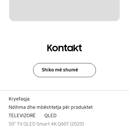
Kontakt
Shiko më shumë
Kryefaqja
Ndihma dhe mbështetja për produktet
TELEVIZORË
QLED
50" TV QLED Smart 4K Q60T (2020)