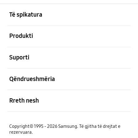
Footer Navigation
e hapur
Të spikatura
e hapur
Produkti
e hapur
Suporti
e hapur
Qëndrueshmëria
e hapur
Rreth nesh
Copyright© 1995 - 2026 Samsung. Të gjitha të drejtat e
rezervuara.