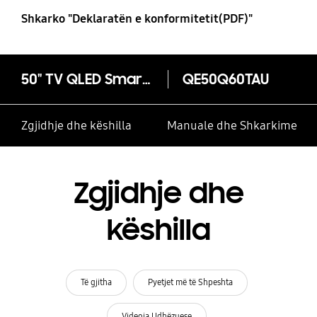
Shkarko "Deklaratën e konformitetit(PDF)"
50" TV QLED Smart 4K Q60T (2020)
QE50Q60TAU
Zgjidhje dhe këshilla
Manuale dhe Shkarkime
Zgjidhje dhe
këshilla
Të gjitha
Pyetjet më të Shpeshta
Videoja Udhëzuese