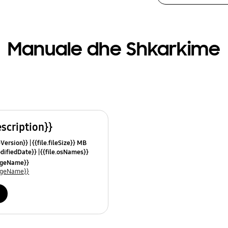
Manuale dhe Shkarkime
escription}}
leVersion}}
{{file.fileSize}} MB
odifiedDate}}
{{file.osNames}}
uageName}}
uageName}}