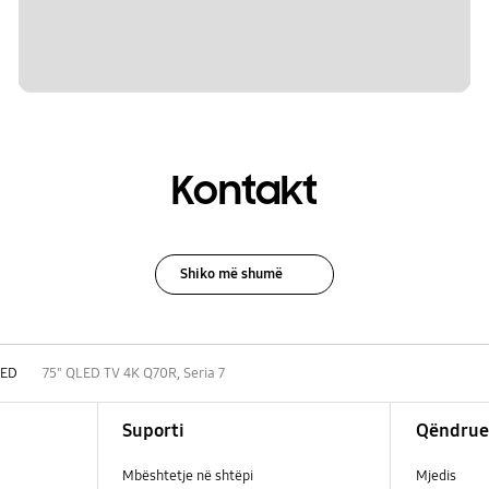
Kontakt
Shiko më shumë
LED
75" QLED TV 4K Q70R, Seria 7
Suporti
Qëndrue
Mbështetje në shtëpi
Mjedis