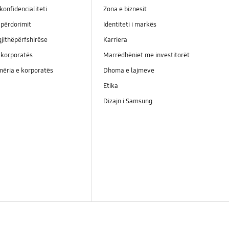
konfidencialiteti
Zona e biznesit
përdorimit
Identiteti i markës
jithëpërfshirëse
Karriera
 korporatës
Marrëdhëniet me investitorët
ëria e korporatës
Dhoma e lajmeve
Etika
Dizajn i Samsung