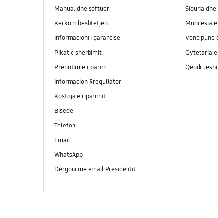
Manual dhe softuer
Siguria dhe 
Kërko mbështetjen
Mundësia e 
Informacioni i garancisë
Vend pune g
Pikat e shërbimit
Qytetaria e
Prenotim e riparim
Qëndrueshm
Informacion Rregullator
Kostoja e riparimit
Bisedë
Telefon
Email
WhatsApp
Dërgoni me email Presidentit