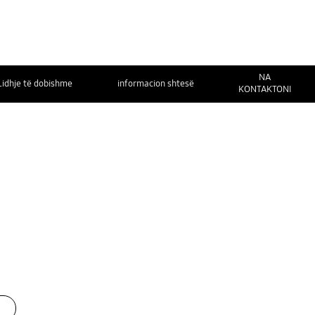
NA
Lidhje të dobishme
informacion shtesë
KONTAKTONI