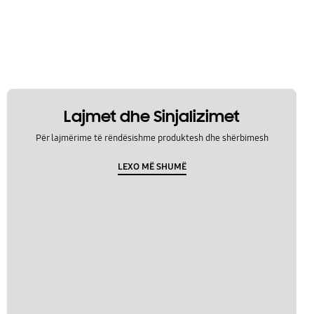
Lajmet dhe Sinjalizimet
Për lajmërime të rëndësishme produktesh dhe shërbimesh
LEXO MË SHUMË