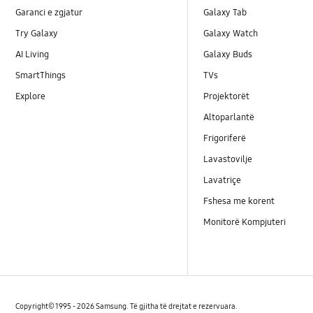
Garanci e zgjatur
Galaxy Tab
Try Galaxy
Galaxy Watch
AI Living
Galaxy Buds
SmartThings
TVs
Explore
Projektorët
Altoparlantë
Frigoriferë
Lavastovilje
Lavatriçe
Fshesa me korent
Monitorë Kompjuteri
Copyright© 1995 - 2026 Samsung. Të gjitha të drejtat e rezervuara.