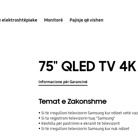
e elektroshtëpiake
Monitorë
Pajisje që vishen
75" QLED TV 4K
Informacione për Garancinë
Temat e Zakonshme
Si të rregulloni televizorin Samsung kur ndizet vetë va
Si ta regjistroni televizorin tuaj "Samsung"
Këshilla për pastrimin e ekranit të televizorit
Si të rregulloni televizorin Samsung kur nuk ndizet