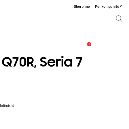
Shërbime
Për kompanitë
Kërko
Kërko
1
Njoftim
 Q70R, Seria 7
zhdimisht