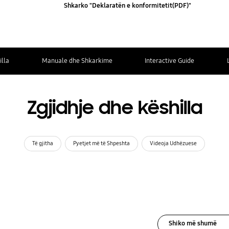
Shkarko "Deklaratën e konformitetit(PDF)"
illa
Manuale dhe Shkarkime
Interactive Guide
Zgjidhje dhe këshilla
Të gjitha
Pyetjet më të Shpeshta
Videoja Udhëzuese
Shiko më shumë