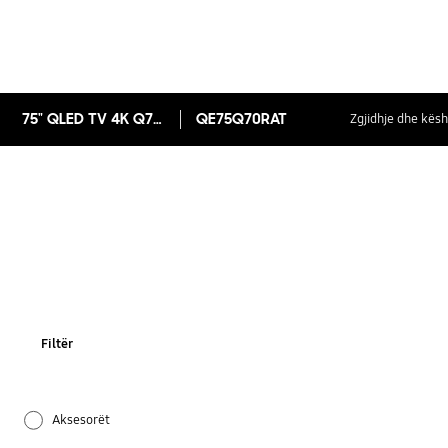
75" QLED TV 4K Q70R, Seria 7
QE75Q70RAT
Zgjidhje dhe kësh
Filtër
Aksesorët