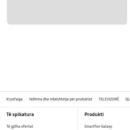
Kryefaqja
Ndihma dhe mbështetja për produktet
TELEVIZORË
Q
Footer Navigation
Të spikatura
Produkti
Të gjitha ofertat
Smartfon Galaxy