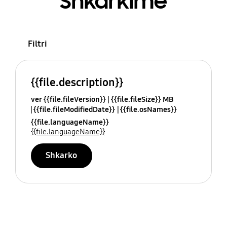
Shkarkime
Filtri
{{file.description}}
ver {{file.fileVersion}}
{{file.fileSize}} MB
{{file.fileModifiedDate}}
{{file.osNames}}
{{file.languageName}}
{{file.languageName}}
Shkarko