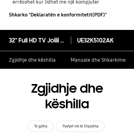
errësohet kur lidhet me një kompjuter
Shkarko "Deklaratën e konformitetit(PDF)"
32" Full HD TV Joiiii K5102 Seria 5
UE32K5102AK
Zgjidhje dhe këshilla
Manuale dhe Shkarkime
Zgjidhje dhe
këshilla
Të gjitha
Pyetjet më të Shpeshta