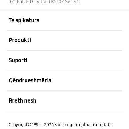
32" Full HD TV Joiiii K5102 Seria 5
Footer Navigation
e hapur
Të spikatura
e hapur
Produkti
e hapur
Suporti
e hapur
Qëndrueshmëria
e hapur
Rreth nesh
Copyright© 1995 - 2026 Samsung. Të gjitha të drejtat e