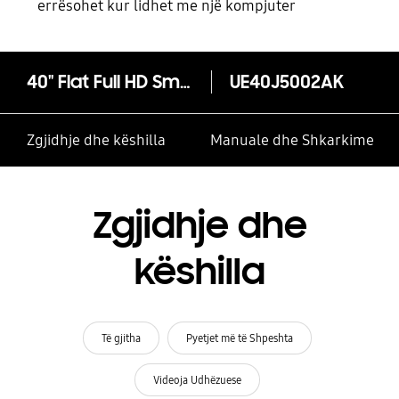
errësohet kur lidhet me një kompjuter
40" Flat Full HD Smart TV J5002 Serija 5
UE40J5002AK
Zgjidhje dhe këshilla
Manuale dhe Shkarkime
Zgjidhje dhe
këshilla
Të gjitha
Pyetjet më të Shpeshta
Videoja Udhëzuese