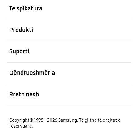
Të spikatura
e hapur
Produkti
e hapur
Suporti
e hapur
Qëndrueshmëria
e hapur
Rreth nesh
Copyright© 1995 - 2026 Samsung. Të gjitha të drejtat e
rezervuara.