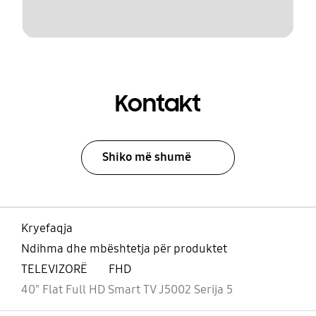
Kontakt
Shiko më shumë
Kryefaqja
Ndihma dhe mbështetja për produktet
TELEVIZORË
FHD
40" Flat Full HD Smart TV J5002 Serija 5
Footer Navigation
e hapur