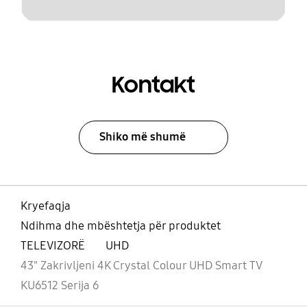
Kontakt
Shiko më shumë
Kryefaqja
Ndihma dhe mbështetja për produktet
TELEVIZORË
UHD
43" Zakrivljeni 4K Crystal Colour UHD Smart TV
KU6512 Serija 6