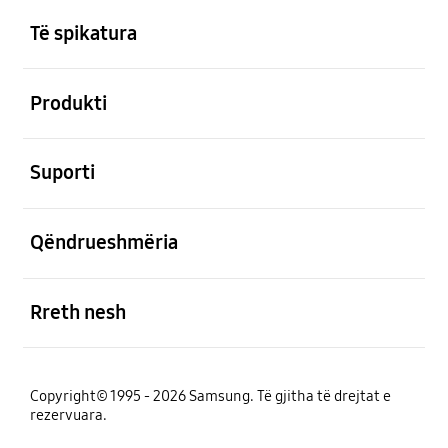
Footer Navigation
e hapur
Të spikatura
e hapur
Produkti
e hapur
Suporti
e hapur
Qëndrueshmëria
e hapur
Rreth nesh
Copyright© 1995 - 2026 Samsung. Të gjitha të drejtat e
rezervuara.