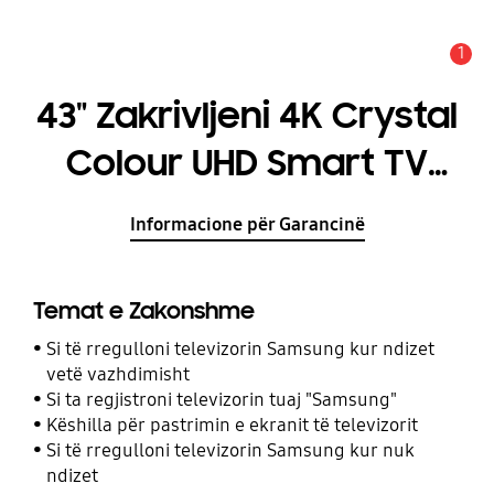
1
Njoftim
43" Zakrivljeni 4K Crystal
Colour UHD Smart TV
KU6512 Serija 6
Informacione për Garancinë
Temat e Zakonshme
Si të rregulloni televizorin Samsung kur ndizet
vetë vazhdimisht
Si ta regjistroni televizorin tuaj "Samsung"
Këshilla për pastrimin e ekranit të televizorit
Si të rregulloni televizorin Samsung kur nuk
ndizet