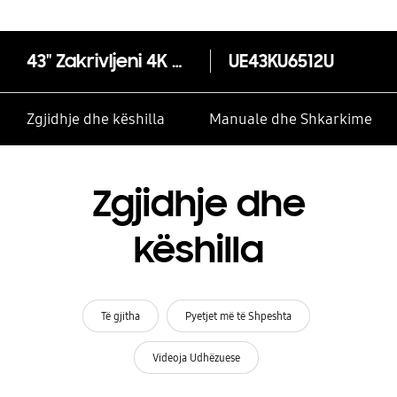
43" Zakrivljeni 4K Crystal Colour UHD Smart TV KU6512 Serija 6
UE43KU6512U
Zgjidhje dhe këshilla
Manuale dhe Shkarkime
Zgjidhje dhe
këshilla
Të gjitha
Pyetjet më të Shpeshta
Videoja Udhëzuese