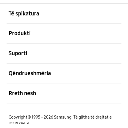
Footer Navigation
e hapur
Të spikatura
e hapur
Produkti
e hapur
Suporti
e hapur
Qëndrueshmëria
e hapur
Rreth nesh
Copyright© 1995 - 2026 Samsung. Të gjitha të drejtat e
rezervuara.