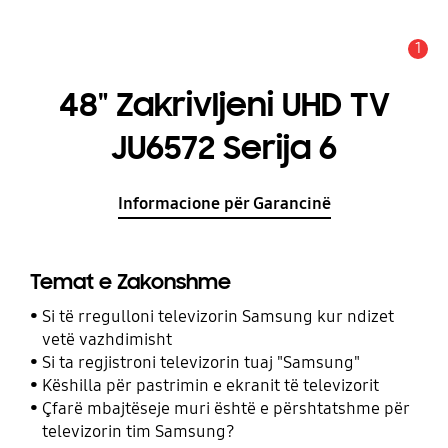
1
Njoftim
48" Zakrivljeni UHD TV
JU6572 Serija 6
Informacione për Garancinë
Temat e Zakonshme
Si të rregulloni televizorin Samsung kur ndizet
vetë vazhdimisht
Si ta regjistroni televizorin tuaj "Samsung"
Këshilla për pastrimin e ekranit të televizorit
Çfarë mbajtëseje muri është e përshtatshme për
televizorin tim Samsung?