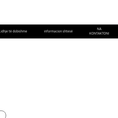
NA
Lidhje të dobishme
informacion shtesë
KONTAKTONI