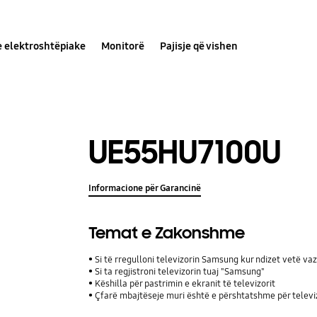
e elektroshtëpiake
Monitorë
Pajisje që vishen
UE55HU7100U
Informacione për Garancinë
Temat e Zakonshme
Si të rregulloni televizorin Samsung kur ndizet vetë va
Si ta regjistroni televizorin tuaj "Samsung"
Këshilla për pastrimin e ekranit të televizorit
Çfarë mbajtëseje muri është e përshtatshme për telev