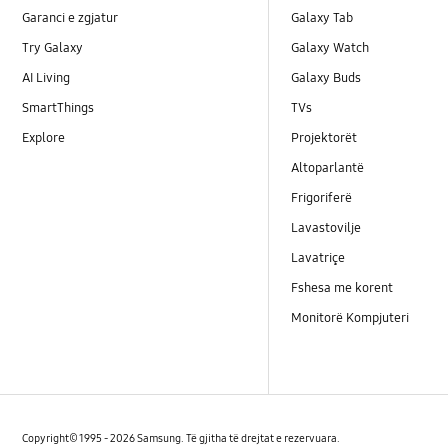
Garanci e zgjatur
Galaxy Tab
Try Galaxy
Galaxy Watch
AI Living
Galaxy Buds
SmartThings
TVs
Explore
Projektorët
Altoparlantë
Frigoriferë
Lavastovilje
Lavatriçe
Fshesa me korent
Monitorë Kompjuteri
Copyright© 1995 - 2026 Samsung. Të gjitha të drejtat e rezervuara.