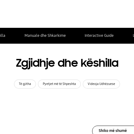
illa
Manuale dhe Shkarkime
Interactive Guide
Zgjidhje dhe këshilla
Të gjitha
Pyetjet më të Shpeshta
Videoja Udhëzuese
Shiko më shumë