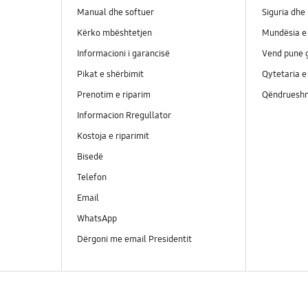
Manual dhe softuer
Siguria dhe 
Kërko mbështetjen
Mundësia e 
Informacioni i garancisë
Vend pune g
Pikat e shërbimit
Qytetaria e
Prenotim e riparim
Qëndrueshm
Informacion Rregullator
Kostoja e riparimit
Bisedë
Telefon
Email
WhatsApp
Dërgoni me email Presidentit