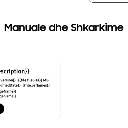
Manuale dhe Shkarkime
escription}}
leVersion}}
{{file.fileSize}} MB
odifiedDate}}
{{file.osNames}}
uageName}}
uageName}}