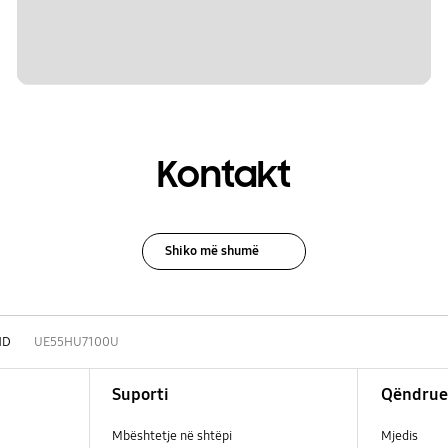
Kontakt
Shiko më shumë
HD
UE55HU7100U
Suporti
Qëndrue
Mbështetje në shtëpi
Mjedis