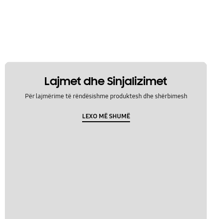
Lajmet dhe Sinjalizimet
Për lajmërime të rëndësishme produktesh dhe shërbimesh
LEXO MË SHUMË