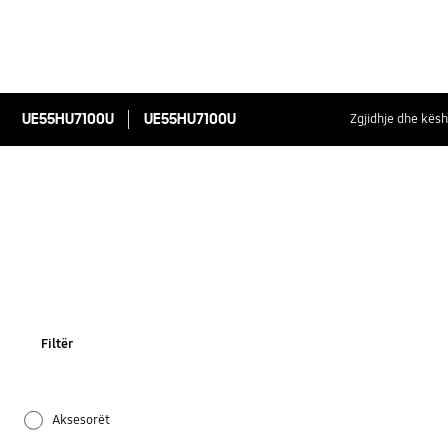
UE55HU7100U
UE55HU7100U
Zgjidhje dhe kësh
Filtër
Aksesorët