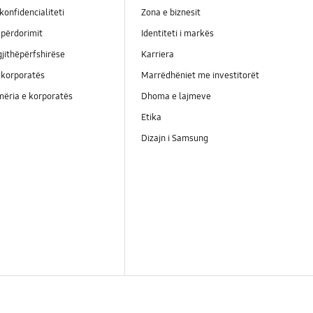
konfidencialiteti
Zona e biznesit
përdorimit
Identiteti i markës
jithëpërfshirëse
Karriera
 korporatës
Marrëdhëniet me investitorët
ëria e korporatës
Dhoma e lajmeve
Etika
Dizajn i Samsung