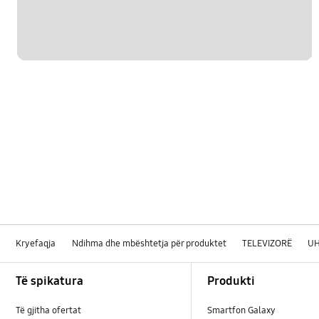
Kryefaqja
Ndihma dhe mbështetja për produktet
TELEVIZORË
U
Footer Navigation
Të spikatura
Produkti
Të gjitha ofertat
Smartfon Galaxy