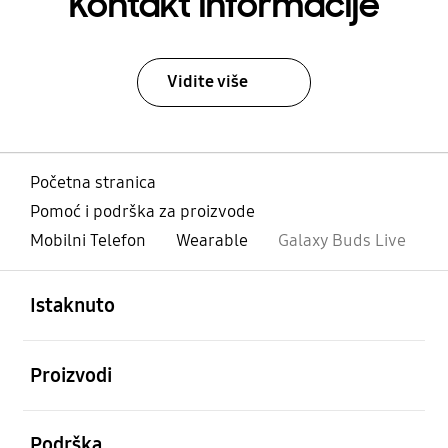
Kontakt informacije
Vidite više
Početna stranica
Pomoć i podrška za proizvode
Mobilni Telefon
Wearable
Galaxy Buds Live
Otvori
Footer Navigation
Istaknuto
Otvori
Proizvodi
Otvori
Podrška