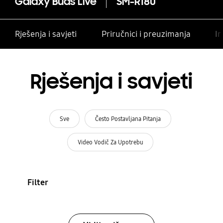
Galaxy Buds Live
SM-R180
Rješenja i savjeti
Priručnici i preuzimanja
In
Rješenja i savjeti
Sve
Često Postavljana Pitanja
Video Vodič Za Upotrebu
Filter