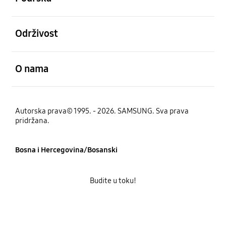
Otvori
Održivost
Otvori
O nama
Autorska prava© 1995. - 2026. SAMSUNG. Sva prava
pridržana.
Bosna i Hercegovina/Bosanski
Budite u toku!